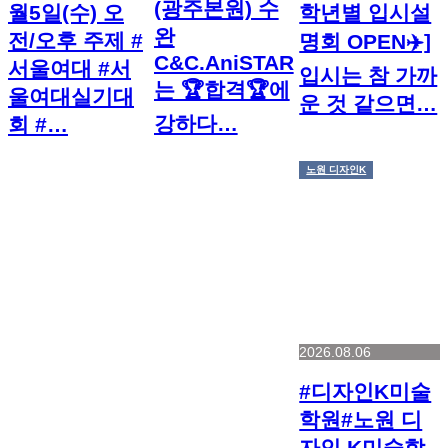
(광주본원) 수
월5일(수) 오
학년별 입시설
완
전/오후 주제 #
명회 OPEN✈️]
C&C.AniSTAR
서울여대 #서
입시는 참 가까
는 🏆합격🏆에
울여대실기대
운 것 같으면…
강하다…
회 #…
노원 디자인K
2026.08.06
#디자인K미술
학원#노원 디
자인 K미술학