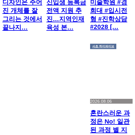
디자인은 주어
신입생 등록금
미술학원 #경
진 개체를 잘
전액 지원 추
희대 #입시전
그리는 것에서
진…지역인재
형 #진학상담
#2028 […
끝나지…
육성 본…
서초 하이파이브
2026.08.06
혼란스러운 과
정은 No! 일관
된 과정 별 지