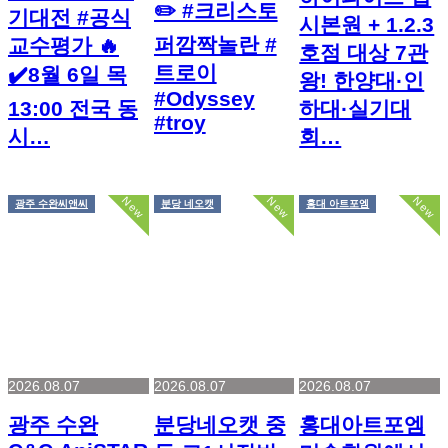
✏️ #크리스토
기대전 #공식
시본원 + 1.2.3
퍼깜짝놀란 #
교수평가 🔥
호점 대상 7관
트로이
✔️8월 6일 목
왕! 한양대·인
#Odyssey
13:00 전국 동
하대·실기대
#troy
시…
회…
New
New
New
광주 수완씨앤씨
분당 네오캣
홍대 아트포엠
2026.08.07
2026.08.07
2026.08.07
광주 수완
분당네오캣 중
홍대아트포엠