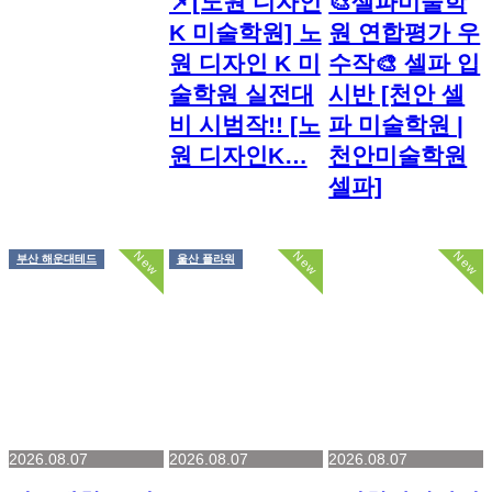
📌[노원 디자인
🎨셀파미술학
K 미술학원] 노
원 연합평가 우
원 디자인 K 미
수작🎨 셀파 입
술학원 실전대
시반 [천안 셀
비 시범작!! [노
파 미술학원 |
원 디자인K…
천안미술학원
셀파]
New
New
New
부산 해운대테드
울산 플라워
2026.08.07
2026.08.07
2026.08.07