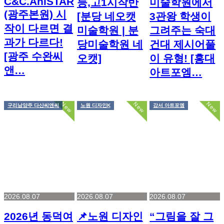
C&C.AniSTAR
등,고1시작반
미술학원에서
(광주본원) 시
[분당 네오캣
3관왕 학생이
작이 다르면 결
미술학원 | 분
그려주는 숙대
과가 다르다!
당미술학원 네
건대 제시어풀
[광주 수완씨
오캣]
이 유형! [홍대
앤…
아트포엠…
New
New
New
구리남양주 다산씨앤씨
노원 디자인K
강서 아트포엠
2026.08.07
2026.08.07
2026.08.07
2026년 동덕여
📌노원 디자인
“그림을 잘 그