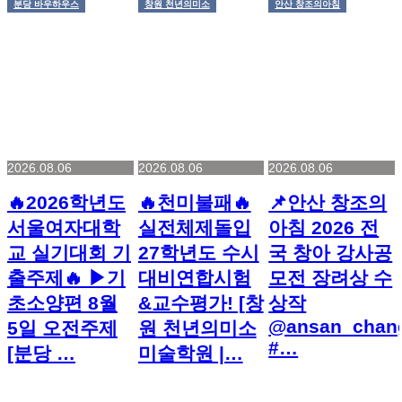
분당 바우하우스
창원 천년의미소
안산 창조의아침
2026.08.06
2026.08.06
2026.08.06
🔥2026학년도
🔥천미불패🔥
📌안산 창조의
서울여자대학
실전체제돌입
아침 2026 전
교 실기대회 기
27학년도 수시
국 창아 강사공
출주제🔥 ▶기
대비연합시험
모전 장려상 수
초소양편 8월
&교수평가! [창
상작
@ansan_chan
5일 오전주제
원 천년의미소
#…
[분당 …
미술학원 |…