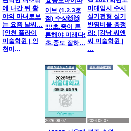
🏆송도하이파
에 나간 뒤 황
미대입시 수시
이브 (1.2.3호
야의 마녀로보
실기전형 실기
점) 수상🙌🙌
는 요즘 날씨…
반영비율 총정
‼️‼️초.중이 튼
[인천 플라이
리! [강남 씨앤
튼해야 미래다!
미술학원 | 인
씨 미술학원 |
초.중도 잘하…
…
천미…
New
New
부평 씨앤씨입시본원
광주 수완씨앤씨
2026.08.07
2026.08.07