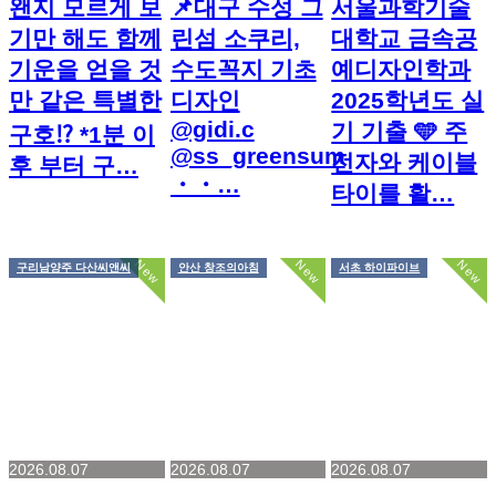
왠지 모르게 보
📌대구 수성 그
서울과학기술
기만 해도 함께
린섬 소쿠리,
대학교 금속공
기운을 얻을 것
수도꼭지 기초
예디자인학과
만 같은 특별한
디자인
2025학년도 실
@gidi.c
기 기출 🩵 주
구호⁉️ *1분 이
@ss_greensum
전자와 케이블
후 부터 구…
・・…
타이를 활…
New
New
New
구리남양주 다산씨앤씨
안산 창조의아침
서초 하이파이브
2026.08.07
2026.08.07
2026.08.07