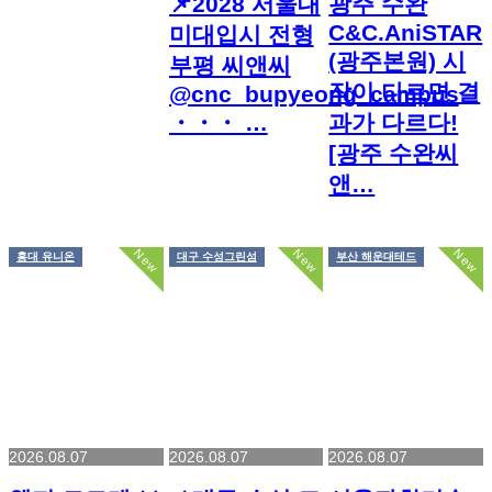
📌2028 서울대
광주 수완
C&C.AniSTAR
미대입시 전형
(광주본원) 시
부평 씨앤씨
작이 다르면 결
@cnc_bupyeong_campus
・・・ …
과가 다르다!
[광주 수완씨
앤…
New
New
New
홍대 유니온
대구 수성그린섬
부산 해운대테드
2026.08.07
2026.08.07
2026.08.07