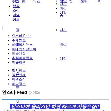
입
예약
연재
표
뉴스
학
학원
원
대기
학원
마감
소식
예정
미술
시
중
정보
정
대기
인스타 Feed
주제발표
보
마감
미대입시뉴스
미대입시설명회
미술대학
추천미술학원
실
예정
미술학원
입시정보
기
실기연재
학원소식
미술정보
연
인스타 Feed
(2,250)
재
인스타에 올리기만 하면 빠르게 자동수집!!