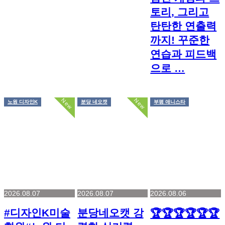
토리, 그리고
탄탄한 연출력
까지! 꾸준한
연습과 피드백
으로 …
New
New
노원 디자인K
분당 네오캣
부평 애니스타
2026.08.07
2026.08.07
2026.08.06
#디자인K미술
분당네오캣 강
🏆🏆🏆🏆🏆🏆