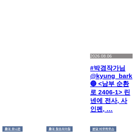
2026.08.06
#박경작가님
@kyung_bark
🔵 <남부 순환
로 2406-1> 린
넨에 전사, 사
인펜, …
홍대 유니온
홍대 창조의아침
분당 바우하우스