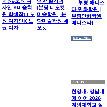
학원#노원 디
력한 실기력
⠀ [부평 애니스
자인 K미술학
[분당 네오캣
타 만화학원 |
원 학생작!!! 노
미술학원 | 분
부평만화학원
원 디자인K 노
당미술학원 네
애니스타]
원 디자…
오캣]
대구 수성그린섬
2026.08.06
한양대, 영남대
에 이어 2026
계명대학교 실