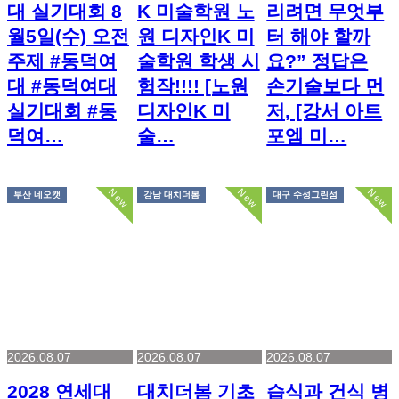
대 실기대회 8
K 미술학원 노
리려면 무엇부
월5일(수) 오전
원 디자인K 미
터 해야 할까
주제 #동덕여
술학원 학생 시
요?” 정답은
대 #동덕여대
험작!!!! [노원
손기술보다 먼
실기대회 #동
디자인K 미
저, [강서 아트
덕여…
술…
포엠 미…
New
New
New
부산 네오캣
강남 대치더봄
대구 수성그린섬
2026.08.07
2026.08.07
2026.08.07
2028 연세대
대치더봄 기초
습식과 건식 병