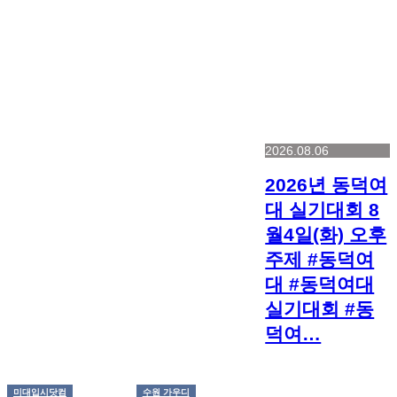
2026.08.06
2026년 동덕여
대 실기대회 8
월4일(화) 오후
주제 #동덕여
대 #동덕여대
실기대회 #동
덕여…
미대입시닷컴
수원 가우디