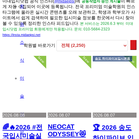
미대입시닷컴 공식 인스타(
)에
이 빠르
@midaeipsi
공동작업자 승인 게시물
학
게 자동 수집되어 이곳에 등록됩니다.
전국 프리미엄 미술학원의 인스
타그램에 올라온 실시간 콘텐츠를 오래 보관하고, 학생과 학부모가 사
이트에서 쉽게 검색하며 필요한 입시미술 정보를 한곳에서 다시 찾아
볼 수 있도록 정리한 인스타 피드입니다
.
본 서비스는 2026.6.3 부터
미대
원
입시닷컴 프리미엄 회원에게만 적용됩니다.
문의: 010-5684-2323
https://
insta.midaeipsi.net
소
학원별 바로가기
New
New
New
송도 하이파이브입시본원
식
미
술
정
2026.08.08
2026.08.07
2026.08.07
NEOCAT
🌈🔥2026 #전
🏆 2026 송도
보
ODYSSEY😻
국입시미술실
하이파이브 입