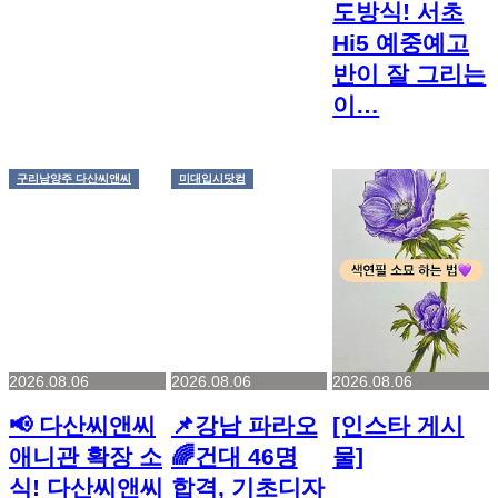
도방식! 서초
Hi5 예중예고
반이 잘 그리는
이…
구리남양주 다산씨앤씨
미대입시닷컴
2026.08.06
2026.08.06
2026.08.06
📢 다산씨앤씨
📌강남 파라오
[인스타 게시
애니관 확장 소
🌈건대 46명
물]
식! 다산씨앤씨
합격, 기초디자