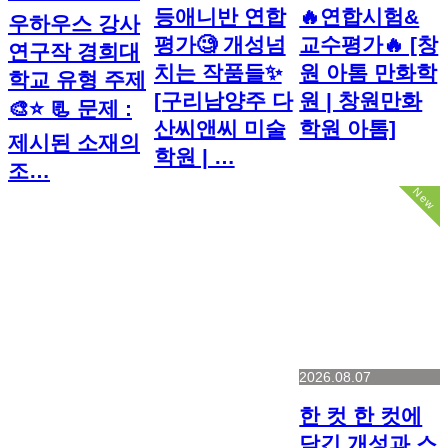
등애니반 연합
🔥연합시험&
우하우스 강사
평가🧐 개성넘
교수평가🔥 [창
연구작 경희대
치는 작품들✨️
원 아톰 만화학
학교 유형 주제
[구리남양주 다
원 | 창원만화
🎨⭐ 📃 문제 :
산씨앤씨 미술
학원 아톰]
제시된 소재의
학원 | …
조…
New
2026.08.07
한 컷 한 컷에
담긴 개성과 스