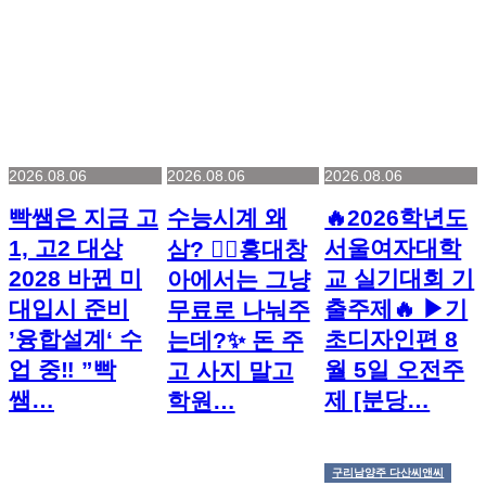
2026.08.06
2026.08.06
2026.08.06
빡쌤은 지금 고
수능시계 왜
🔥2026학년도
1, 고2 대상
서울여자대학
삼? 🤷‍♂️홍대창
2028 바뀐 미
교 실기대회 기
아에서는 그냥
대입시 준비
출주제🔥 ▶기
무료로 나눠주
’융합설계‘ 수
초디자인편 8
는데?✨ 돈 주
업 중‼️ ”빡
월 5일 오전주
고 사지 말고
쌤…
제 [분당…
학원…
구리남양주 다산씨앤씨