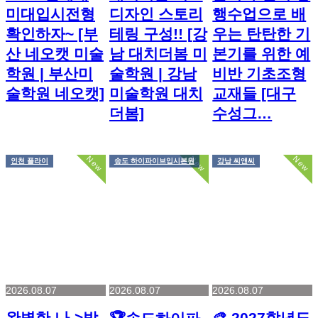
미대입시전형
디자인 스토리
행수업으로 배
확인하자~ [부
테링 구성!! [강
우는 탄탄한 기
산 네오캣 미술
남 대치더봄 미
본기를 위한 예
학원 | 부산미
술학원 | 강남
비반 기초조형
술학원 네오캣]
미술학원 대치
교재들 [대구
더봄]
수성그…
New
New
New
인천 플라이
송도 하이파이브입시본원
강남 씨앤씨
2026.08.07
2026.08.07
2026.08.07
완벽한 나->밖
🎨 2027학년도