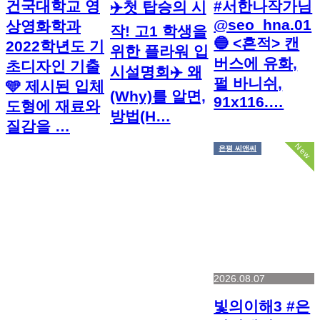
건국대학교 영
#서한나작가님
✈️첫 탑승의 시
@seo_hna.01
상영화학과
작! 고1 학생을
🔵 <흔적> 캔
2022학년도 기
위한 플라워 입
버스에 유화,
초디자인 기출
시설명회✈️ 왜
펄 바니쉬,
🩵 제시된 입체
(Why)를 알면,
91x116.…
도형에 재료와
방법(H…
질감을 …
New
은평 씨앤씨
2026.08.07
빛의이해3 #은