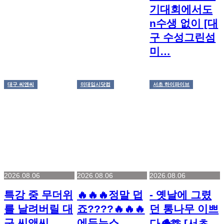
기대회에서도
n수생 없이 [대
구 수성그린섬
미…
대구 씨앤씨
미대입시닷컴
서초 하이파이브
2026.08.06
2026.08.06
2026.08.06
특강 중 무더위
🔥🔥🔥정말 덥
- 옛날에 그렸
를 날려버릴 대
죠????🔥🔥🔥
던 통나무 이쁘
구 씨앤씨
에듀뉴스
다🪵🫶 [서초