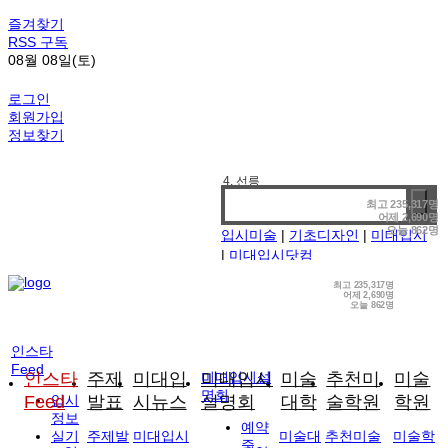
즐겨찾기
RSS 구독
08월 08일(토)
로그인
회원가입
정보찾기
1. 기디
2. 홍대앞
최고
235,317명
어제
2,690명
3. 강남
오늘
862명
입시미술
|
기초디자인
|
미대입시
4. 선릉
|
미대입시닷컴
최고
235,317명
어제
2,690명
오늘
862명
인스타
Feed
인스타
주제
미대입
미대입시설
미대입시
미술
추천미
미술
명회
Feed
입시
발표
시뉴스
설명회
대학
술학원
학원
정보
예약
실기
주제발
미대입시
미술대
추천미술
미술학
중