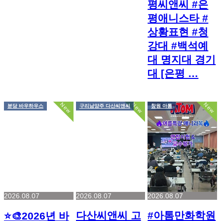
평씨앤씨 #은
평애니스타 #
상황표현 #청
강대 #백석예
대 명지대 경기
대 [은평 …
New
New
New
분당 바우하우스
구리남양주 다산씨앤씨
창원 아톰
2026.08.07
2026.08.07
2026.08.07
다산씨앤씨 고
#아톰만화학원
⭐🎨2026년 바