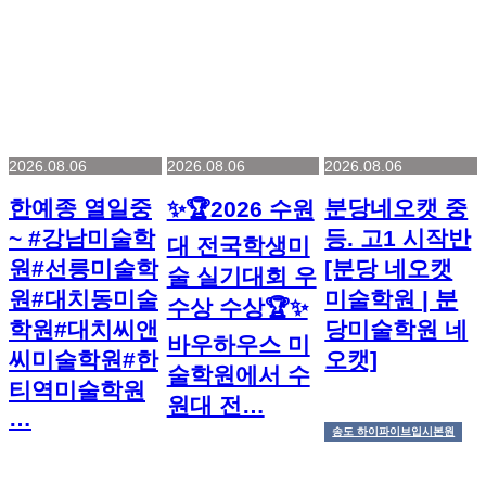
2026.08.06
2026.08.06
2026.08.06
한예종 열일중
분당네오캣 중
✨🏆2026 수원
~ #강남미술학
등. 고1 시작반
대 전국학생미
원#선릉미술학
[분당 네오캣
술 실기대회 우
원#대치동미술
미술학원 | 분
수상 수상🏆✨
학원#대치씨앤
당미술학원 네
바우하우스 미
씨미술학원#한
오캣]
술학원에서 수
티역미술학원
원대 전…
…
송도 하이파이브입시본원