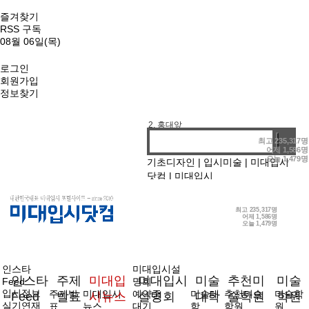
즐겨찾기
RSS 구독
08월 06일(목)
로그인
회원가입
정보찾기
1. 기디
2. 홍대앞
3. 강남
최고
235,317명
어제
1,586명
4. 선릉
오늘
1,479명
기초디자인
|
입시미술
|
미대입시
닷컴
|
미대입시
최고
235,317명
어제
1,586명
오늘
1,479명
인스타
미대입시설
인스타
주제
미대입
미대입시
미술
추천미
미술
Feed
명회
입시정보
주제발
미대입시
예약중
미술대
추천미술
미술학
Feed
발표
시뉴스
설명회
대학
술학원
학원
실기연재
표
뉴스
대기
학
학원
원