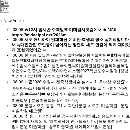
검색
닫기
+
New Article
08.06
🔥12시 입시반 주제발표 미대입시닷컴에서 🔥 🚀🚀
https://midaeipsi.net/2026mi
08.06
서초 애니하이 만화학원 예비반 학생의 평소 실기작입니다
✨ 늑대인간인 주인공이 넘어지는 장면의 세로 연출이 되게 재미있
게 표현되었어요 ☺️
08.06
한예종 열일중~ #강남미술학원#선릉미술학원#대치동미술
학원#대치씨앤씨미술학원#한티역미술학원 기초디자인기초조형
AI수업시스템AI수업개발전국씨앤씨미술학원실전시험작여름특강
수업수시집중반AI피드백AI수업시스템2027학년도수시일정 [강남
씨앤씨 미술학원 | 강남미술학원 씨앤씨]
08.06
✨🏆2026 수원대 전국학생미술 실기대회 우수상 수상🏆✨
바우하우스 미술학원에서 수원대 전국학생미술 실기대회의 영광
스러운 👑우수상👑 수상자가 나왔습니다👍👍👍 [분당 바우하우스
미술학원 | 분당미술학원 바우하우스]
08.06
분당네오캣 중등. 고1 시작반 [분당 네오캣 미술학원 | 분당
미술학원 네오캣]
08.06
💊 원내 비상약 관련 공지사항 안녕하세요! 송도하이파이브
·애니하이 재학생 및 학부모님께 안내드립니다. [송도 하이파이브
입시본원 미술학원 | 송도미술학원 하이파이브입시본원]