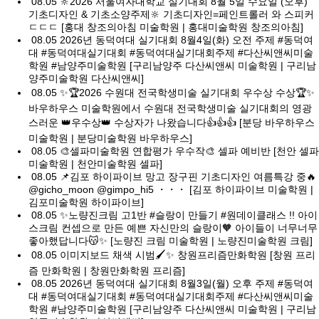
08.05
🔆2026 서울여자대학교 실기대회 8월 5일 수요일 (오후)
기초디자인 & 기초소양주제🔆 기초디자인=페인트롤러 와 스피커
ㄷㄷㄷ [홍대 창조의아침 미술학원 | 홍대미술학원 창조의아침]
08.05
2026년 동덕여대 실기대회 8월4일(화) 오전 주제 #동덕여
대 #동덕여대실기대회 #동덕여대실기대회주제 #다산씨앤씨미술
학원 #남양주미술학원 [구리남양주 다산씨앤씨 미술학원 | 구리남
양주미술학원 다산씨앤씨]
08.05
✨🏆2026 수원대 전국학생미술 실기대회 우수상 수상🏆✨
바우하우스 미술학원에서 수원대 전국학생미술 실기대회의 영광
스러운 👑우수상👑 수상자가 나왔습니다👍👍👍 [분당 바우하우스
미술학원 | 분당미술학원 바우하우스]
08.05
🎨셀파미술학원 연합평가 우수작🎨 셀파 예비반 [천안 셀파
미술학원 | 천안미술학원 셀파]
08.05
📌김포 하이파이브 망고 장구핀 기초디자인 여름특강 중🔥
@gicho_moon @gimpo_hi5 ・・・ [김포 하이파이브 미술학원 |
김포미술학원 하이파이브]
08.05
✨노량진크림 고1반 #슬랑이 만들기 #원데이클래스 !! 아이
스크림 컨셉으로 만든 예쁜 자신만의 슬랑이🧡 아이들이 너무너무
좋아했답니다😽✨ [노량진 크림 미술학원 | 노량진미술학원 크림]
08.05
이미지보드 채색 시범🖌✨ 창원프리즘만화학원 [창원 프리
즘 만화학원 | 창원만화학원 프리즘]
08.05
2026년 동덕여대 실기대회 8월3일(월) 오후 주제 #동덕여
대 #동덕여대실기대회 #동덕여대실기대회주제 #다산씨앤씨미술
학원 #남양주미술학원 [구리남양주 다산씨앤씨 미술학원 | 구리남