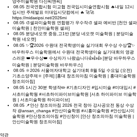
양주미술학원 다산씨앤씨]
08.05
전국연합시험 미교협 전국입시미술연합시험 🔥내일 12시
입시반 주제발표 미대입시닷컴에서 🔥 🚀🚀
https://midaeipsi.net/2026mi
08.05
🎨셀파미술학원 연합평가 우수작🎨 셀파 예비반 [천안 셀파
미술학원 | 천안미술학원 셀파]
08.05
분당네오캣 중등,고1반 [분당 네오캣 미술학원 | 분당미술
학원 네오캣]
08.05
✨🏆2026 수원대 전국학생미술 실기대회 우수상 수상🏆✨
바우하우스 미술학원에서 수원대 전국학생미술 실기대회의 영광
스러운 👑우수상👑 수상자가 나왔습니다👍👍👍 [분당 바우하우스
미술학원 | 분당미술학원 바우하우스]
08.05
🔆2026 서울여자대학교 실기대회 8월 5일 수요일 (오전)
기초소양주제🔆 [주제] [홍대 창조의아침 미술학원 | 홍대미술학원
창조의아침]
08.05
1시간 30분 학생작✏️ #기초디자인 #입시미술 #미대입시 #
서초미술학웡 #서초하이파이브미술학원 [서초 하이파이브 미술학
원 | 서초미술학원 하이파이브]
08.05
📌안산 창조의아침 2026 전국 창아 강사공모전 동상 수상
작 @ansan_changa #안산미술학원 #시흥미술학원 #안산입시미
술학원 #안산창조의아침 #안신창이 [안산 창조의아침 미술학원 |
안산미술학원 창조의아침]
약관