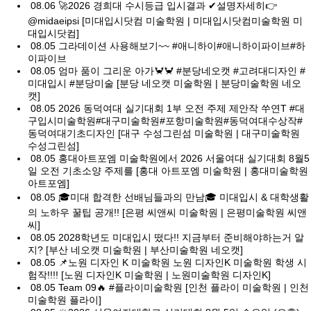
08.06
🚀2026 경희대 수시등급 입시결과 ✔설명자세히👉
@midaeipsi [미대입시닷컴 미술학원 | 미대입시닷컴미술학원 미
대입시닷컴]
08.05
그라데이션 사용해보기~~ #애니하이#애니하이파이브#하
이파이브
08.05
엄마 품이 그리운 아가🦀🦀 #분당네오캣 #고려대디자인 #
미대입시 #분당미술 [분당 네오캣 미술학원 | 분당미술학원 네오
캣]
08.05
2026 동덕여대 실기대회 1부 오전 주제 제안작 쑤연T #대
구입시미술학원#대구미술학원#포항미술학원#동덕여대수상작#
동덕여대기초디자인 [대구 수성그린섬 미술학원 | 대구미술학원
수성그린섬]
08.05
홍대아트포엠 미술학원에서 2026 서울여대 실기대회 8월5
일 오전 기초소양 주제를 [홍대 아트포엠 미술학원 | 홍대미술학원
아트포엠]
08.05
🎓미대 합격한 선배님들과의 만남🎓 미대입시 & 대학생활
의 노하우 꿀팁 공개!! [은평 씨앤씨 미술학원 | 은평미술학원 씨앤
씨]
08.05
2028학년도 미대입시 떴다!! 지금부터 준비해야하는거 알
지? [부산 네오캣 미술학원 | 부산미술학원 네오캣]
08.05
📌노원 디자인 K 미술학원 노원 디자인K 미술학원 학생 시
험작!!!! [노원 디자인K 미술학원 | 노원미술학원 디자인K]
08.05
Team 09🔥 #플라이미술학원 [인천 플라이 미술학원 | 인천
미술학원 플라이]