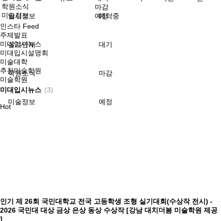
학원소식
마감
미술정보
입시정보
예정
예약중
인스타 Feed
주제발표
미대입시뉴스
실기연재
대기
미대입시설명회
미술대학
추천미술학원
학원소식
마감
미술학원
미대입시뉴스
(3)
미술정보
예정
Hot
인기
제 26회 국민대학교 전국 고등학생 조형 실기대회(수상작 전시) -
2026 국민대 대상 금상 은상 동상 수상작 [강남 대치더봄 미술학원 제공
]