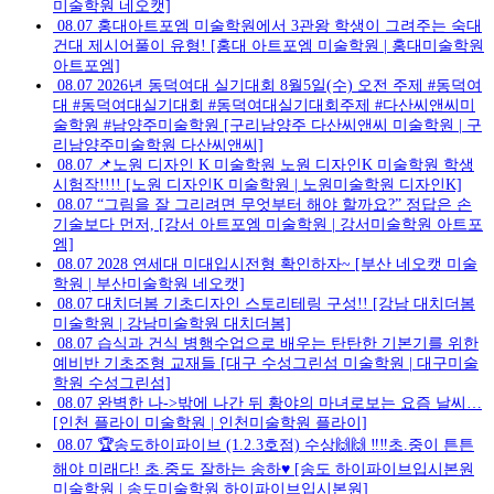
미술학원 네오캣]
08.07
홍대아트포엠 미술학원에서 3관왕 학생이 그려주는 숙대
건대 제시어풀이 유형! [홍대 아트포엠 미술학원 | 홍대미술학원
아트포엠]
08.07
2026년 동덕여대 실기대회 8월5일(수) 오전 주제 #동덕여
대 #동덕여대실기대회 #동덕여대실기대회주제 #다산씨앤씨미
술학원 #남양주미술학원 [구리남양주 다산씨앤씨 미술학원 | 구
리남양주미술학원 다산씨앤씨]
08.07
📌노원 디자인 K 미술학원 노원 디자인K 미술학원 학생
시험작!!!! [노원 디자인K 미술학원 | 노원미술학원 디자인K]
08.07
“그림을 잘 그리려면 무엇부터 해야 할까요?” 정답은 손
기술보다 먼저, [강서 아트포엠 미술학원 | 강서미술학원 아트포
엠]
08.07
2028 연세대 미대입시전형 확인하자~ [부산 네오캣 미술
학원 | 부산미술학원 네오캣]
08.07
대치더봄 기초디자인 스토리테링 구성!! [강남 대치더봄
미술학원 | 강남미술학원 대치더봄]
08.07
습식과 건식 병행수업으로 배우는 탄탄한 기본기를 위한
예비반 기초조형 교재들 [대구 수성그린섬 미술학원 | 대구미술
학원 수성그린섬]
08.07
완벽한 나->밖에 나간 뒤 황야의 마녀로보는 요즘 날씨…
[인천 플라이 미술학원 | 인천미술학원 플라이]
08.07
🏆송도하이파이브 (1.2.3호점) 수상🙌🙌 ‼️‼️초.중이 튼튼
해야 미래다! 초.중도 잘하는 송하♥️ [송도 하이파이브입시본원
미술학원 | 송도미술학원 하이파이브입시본원]