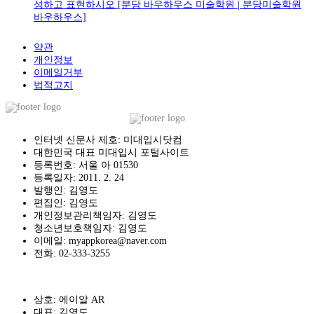
성하고 표현하시오 [분당 바우하우스 미술학원 | 분당미술학원
바우하우스]
약관
개인정보
이메일거부
법적고지
인터넷 신문사 제호: 미대입시닷컴
대한민국 대표 미대입시 포털사이트
등록번호: 서울 아 01530
등록일자: 2011. 2. 24
발행인: 김영도
편집인: 김영도
개인정보관리책임자: 김영도
청소년보호책임자: 김영도
이메일: myappkorea@naver.com
전화: 02-333-3255
상호: 에이알 AR
대표: 김영도