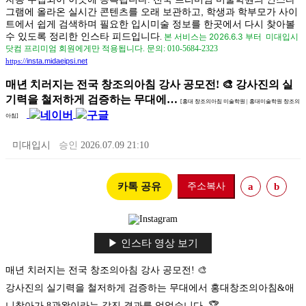
그램에 올라온 실시간 콘텐츠를 오래 보관하고, 학생과 학부모가 사이
트에서 쉽게 검색하며 필요한 입시미술 정보를 한곳에서 다시 찾아볼
수 있도록 정리한 인스타 피드입니다
본 서비스는 2026.6.3 부터
.
미대입시
닷컴 프리미엄 회원에게만 적용됩니다.
문의: 010-5684-2323
insta.midaeipsi.net
https://
매년 치러지는 전국 창조의아침 강사 공모전! 🎨 강사진의 실
기력을 철저하게 검증하는 무대에…
[홍대 창조의아침 미술학원 | 홍대미술학원 창조의
아침]
미대입시
승인
2026.07.09 21:10
카톡 공유
주소복사
a
b
▶ 인스타 영상 보기
매년 치러지는 전국 창조의아침 강사 공모전! 🎨

강사진의 실기력을 철저하게 검증하는 무대에서 홍대창조의아침&애
니창아가 8관왕이라는 값진 결과를 얻었습니다. 🏆
