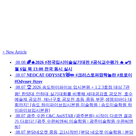
+
New Article
08.08
🌈🔥2026 #전국입시미술실기대전 #공식교수평가 🔥 ✔️8
월 6일 목 13:00 전국 동시 실시
08.07
NEOCAT ODYSSEY😻✏️ #크리스토퍼깜짝놀란 #트로이
#Odyssey #troy
08.07
🏆 2026 송도하이파이브 입시본원 + 1.2.3호점 대상 7관
왕! 한양대·인하대·실기대회를 비롯해 세대공감효 공모전, 호수
예술제 공모전, 재난구호 공모전 초등·중등 부문,생명의바다 대
회까지! [송도 하이파이브입시본원 미술학원 | 송도미술학원 하
이파이브입시본원]
08.07
광주 수완 C&C.AniSTAR (광주본원) 시작이 다르면 결과
가 다르다! [광주 수완씨앤씨 미술학원 | 광주미술학원 수완씨앤
씨]
08.07
분당네오캣 중등,고1시작반 [분당 네오캣 미술학원 | 분당