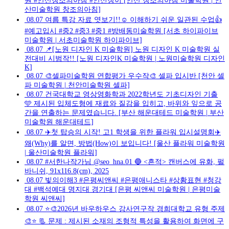
원 #안산창조의아침 #안신창이 [안산 창조의아침 미술학원 | 안
산미술학원 창조의아침]
08.07
여름 특강 자료 엿보기!!☺️ 이해하기 쉬운 일관된 수업👍
#예고입시 #중2 #중3 #중1 #방배동미술학원 [서초 하이파이브
미술학원 | 서초미술학원 하이파이브]
08.07
📌[노원 디자인 K 미술학원] 노원 디자인 K 미술학원 실
전대비 시범작!! [노원 디자인K 미술학원 | 노원미술학원 디자인
K]
08.07
🎨셀파미술학원 연합평가 우수작🎨 셀파 입시반 [천안 셀
파 미술학원 | 천안미술학원 셀파]
08.07
건국대학교 영상영화학과 2022학년도 기초디자인 기출
🩵 제시된 입체도형에 재료와 질감을 입히고, 바위와 잎으로 공
간을 연출하는 문제였습니다. [부산 해운대테드 미술학원 | 부산
미술학원 해운대테드]
08.07
✈️첫 탑승의 시작! 고1 학생을 위한 플라워 입시설명회✈️
왜(Why)를 알면, 방법(How)이 보입니다! [울산 플라워 미술학원
| 울산미술학원 플라워]
08.07
#서한나작가님 @seo_hna.01 🔵 <흔적> 캔버스에 유화, 펄
바니쉬, 91x116.8(cm), 2025
08.07
빛의이해3 #은평씨앤씨 #은평애니스타 #상황표현 #청강
대 #백석예대 명지대 경기대 [은평 씨앤씨 미술학원 | 은평미술
학원 씨앤씨]
08.07
⭐🎨2026년 바우하우스 강사연구작 경희대학교 유형 주제
🎨⭐ 📃 문제 : 제시된 소재의 조형적 특성을 활용하여 화면에 구