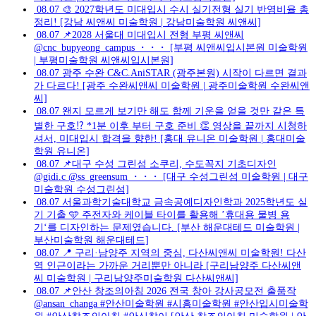
08.07
🎨 2027학년도 미대입시 수시 실기전형 실기 반영비율 총
정리! [강남 씨앤씨 미술학원 | 강남미술학원 씨앤씨]
08.07
📌2028 서울대 미대입시 전형 부평 씨앤씨
@cnc_bupyeong_campus ・・・ [부평 씨앤씨입시본원 미술학원
| 부평미술학원 씨앤씨입시본원]
08.07
광주 수완 C&C.AniSTAR (광주본원) 시작이 다르면 결과
가 다르다! [광주 수완씨앤씨 미술학원 | 광주미술학원 수완씨앤
씨]
08.07
왠지 모르게 보기만 해도 함께 기운을 얻을 것만 같은 특
별한 구호⁉️ *1분 이후 부터 구호 준비 👏 영상을 끝까지 시청하
셔서, 미대입시 합격을 향한! [홍대 유니온 미술학원 | 홍대미술
학원 유니온]
08.07
📌대구 수성 그린섬 소쿠리, 수도꼭지 기초디자인
@gidi.c @ss_greensum ・・・ [대구 수성그린섬 미술학원 | 대구
미술학원 수성그린섬]
08.07
서울과학기술대학교 금속공예디자인학과 2025학년도 실
기 기출 🩵 주전자와 케이블 타이를 활용해 ’휴대용 물병 용
기‘를 디자인하는 문제였습니다. [부산 해운대테드 미술학원 |
부산미술학원 해운대테드]
08.07
📍 구리·남양주 지역의 중심, 다산씨앤씨 미술학원! 다산
역 인근이라는 가까운 거리뿐만 아니라 [구리남양주 다산씨앤
씨 미술학원 | 구리남양주미술학원 다산씨앤씨]
08.07
📌안산 창조의아침 2026 전국 창아 강사공모전 출품작
@ansan_changa #안산미술학원 #시흥미술학원 #안산입시미술학