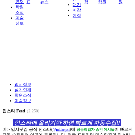
연재
표
뉴스
학
학원
원
대기
학원
마감
소식
예정
미술
정보
입시정보
실기연재
학원소식
미술정보
인스타 Feed
(2,250)
인스타에 올리기만 하면 빠르게 자동수집!!
미대입시닷컴 공식 인스타(
)에
이 빠르게
@midaeipsi
공동작업자 승인 게시물
전국 프리미엄 미술학원의 인스타
자동 수집되어 이곳에 등록됩니다.