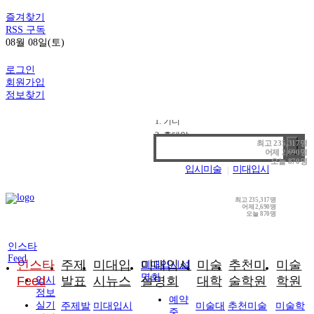
즐겨찾기
RSS 구독
08월 08일(토)
로그인
회원가입
정보찾기
1. 기디
2. 홍대앞
최고
235,317명
어제
2,690명
3. 강남
오늘
870명
4. 선릉
입시미술
미대입시
|
미대입시닷컴
기초디자인
|
|
최고
235,317명
어제
2,690명
오늘
870명
인스타
Feed
인스타
주제
미대입
미대입시
미술
추천미
미술
미대입시설
명회
Feed
발표
시뉴스
설명회
대학
술학원
학원
입시
정보
예약
실기
주제발
미대입시
미술대
추천미술
미술학
중