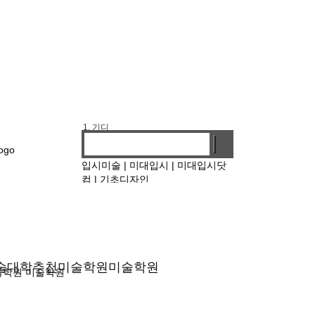
1. 기디
2. 홍대앞
3. 강남
입시미술
|
미대입시
|
미대입시닷
4. 선릉
컴
|
기초디자인
술대학
추천미술학원
미술학원
술학원
미술학원