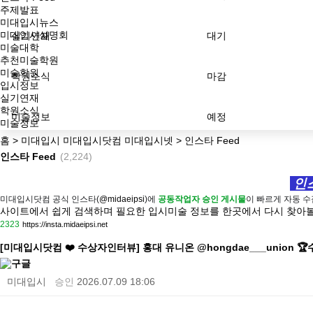
주제발표
미대입시뉴스
미대입시설명회
실기연재
대기
미술대학
추천미술학원
미술학원
학원소식
마감
입시정보
실기연재
학원소식
미술정보
예정
미술정보
홈 > 미대입시 미대입시닷컴 미대입시넷 > 인스타 Feed
인스타 Feed
(2,224)
인스
미대입시닷컴 공식 인스타(
@midaeipsi
)에
공동작업자 승인 게시물
이 빠르게 자동 
사이트에서 쉽게 검색하며 필요한 입시미술 정보를 한곳에서 다시 찾아볼
2323
https://
insta.midaeipsi.net
[미대입시닷컴 ❤️ 수상자인터뷰] 홍대 유니온 @hongdae___union 
미대입시
승인
2026.07.09 18:06