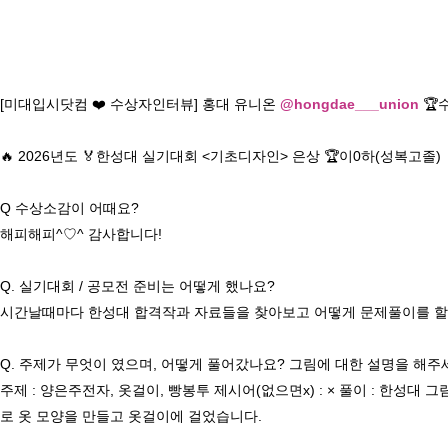
[미대입시닷컴 ❤️ 수상자인터뷰] 홍대 유니온 
@hongdae___union
 
🔥 2026년도 🏅한성대 실기대회 <기초디자인> 은상 🏆이0하(성복고졸)

Q 수상소감이 어때요? 

해피해피^♡^ 감사합니다!

Q. 실기대회 / 공모전 준비는 어떻게 했나요? 

시간날때마다 한성대 합격작과 자료들을 찾아보고 어떻게 문제풀이를 할지
Q. 주제가 무엇이 였으며, 어떻게 풀어갔나요? 그림에 대한 설명을 해주세
주제 : 양은주전자, 옷걸이, 빵봉투 제시어(없으면x) : × 풀이 : 한
로 옷 모양을 만들고 옷걸이에 걸었습니다.
