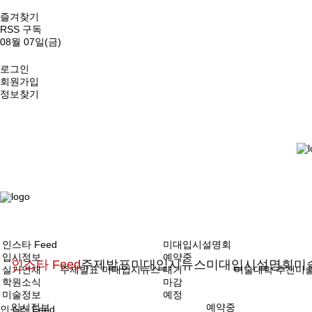
즐겨찾기
RSS 구독
08월 07일(금)
로그인
회원가입
정보찾기
인스타 Feed
미대입시설명회
입시정보
예약중
인스타 Feed
주제발표
미대입시뉴스
미대입시설명회
미
실기연재
주제발표
미대입시뉴스
대기
미술대학
추천미
학원소식
마감
미술정보
예정
입시정보
예약중
인스타 Feed