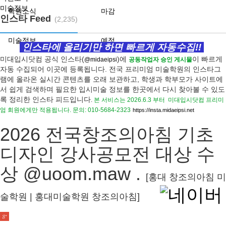
미술정보
학원소식
마감
인스타 Feed
(2,235)
미술정보
예정
인스타에 올리기만 하면 빠르게 자동수집!!
미대입시닷컴 공식 인스타(
)에
이 빠르게
@midaeipsi
공동작업자 승인 게시물
자동 수집되어 이곳에 등록됩니다.
전국 프리미엄 미술학원의 인스타그
램에 올라온 실시간 콘텐츠를 오래 보관하고, 학생과 학부모가 사이트에
서 쉽게 검색하며 필요한 입시미술 정보를 한곳에서 다시 찾아볼 수 있도
록 정리한 인스타 피드입니다
.
본 서비스는 2026.6.3 부터
미대입시닷컴 프리미
엄 회원에게만 적용됩니다.
문의: 010-5684-2323
https://
insta.midaeipsi.net
2026 전국창조의아침 기초
디자인 강사공모전 대상 수
상 @uoom.maw .
[홍대 창조의아침 미
술학원 | 홍대미술학원 창조의아침]