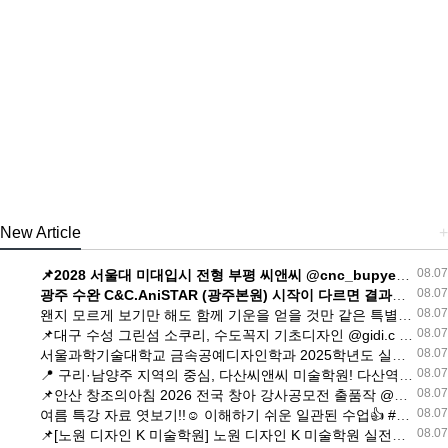
New Article
+
08.07
📌2028 서울대 미대입시 전형 부평 씨앤씨 @cnc_bupyeong_campus ・・・ [부평 씨앤씨입시본원 미술학원 | 부평미술학원 씨앤씨입시본원]
08.07
광주 수완 C&C.AniSTAR (광주본원) 시작이 다르면 결과가 다르다! [광주 수완씨앤씨 미술학원 | 광주미술학원 수완씨앤씨]
08.07
왠지 모르게 보기만 해도 함께 기운을 얻을 것만 같은 특별한 구호⁉️ *1분 이후 부터 구호 준비 👏 영상을 끝까지 시청하셔서, 미대입시 합격을 향한! [홍대 유니온 미술학원 | 홍대미술학원 유니온]
08.07
📌대구 수성 그린섬 소쿠리, 수도꼭지 기초디자인 @gidi.c @ss_greensum ・・・ [대구 수성그린섬 미술학원 | 대구미술학원 수성그린섬]
08.07
서울과학기술대학교 금속공예디자인학과 2025학년도 실기 기출 🩵 주전자와 케이블 타이를 활용해 ’휴대용 물병 용기‘를 디자인하는 문제였습니다. [부산 해운대테드 미술학원 | 부산미술학원 해운대테드]
08.07
📍 구리·남양주 지역의 중심, 다산씨앤씨 미술학원! 다산역 인근이라는 가까운 거리뿐만 아니라 [구리남양주 다산씨앤씨 미술학원 | 구리남양주미술학원 다산씨앤씨]
08.07
📌안산 창조의아침 2026 전국 창아 강사공모전 출품작 @ansan_changa #안산미술학원 #시흥미술학원 #안산입시미술학원 #안산창조의아침 #안신창이 [안산 창조의아침 미술학원 | 안산미술학원 창조의아침]
08.07
여름 특강 자료 엿보기!!☺️ 이해하기 쉬운 일관된 수업👍 #예고입시 #중2 #중3 #중1 #방배동미술학원 [서초 하이파이브 미술학원 | 서초미술학원 하이파이브]
08.07
📌[노원 디자인 K 미술학원] 노원 디자인 K 미술학원 실전대비 시범작!! [노원 디자인K 미술학원 | 노원미술학원 디자인K]