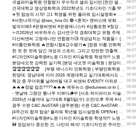
08.07
🎨셀파미술학원 연합평가 우수작🎨 셀파 입시반 [천안 셀파 미술학원 | 천안미술학원 셀파]
08.07
건국대학교 영상영화학과 2022학년도 기초디자인 기출 🩵 제시된 입체도형에 재료와 질감을 입히고, 바위와 잎으로 공간을 연출하는 문제였습니다. [부산 해운대테드 미술학원 | 부산미술학원 해운대테드]
08.07
✈️첫 탑승의 시작! 고1 학생을 위한 플라워 입시설명회✈️ 왜(Why)를 알면, 방법(How)이 보입니다! [울산 플라워 미술학원 | 울산미술학원 플라워]
08.07
#서한나작가님 @seo_hna.01 🔵 <흔적> 캔버스에 유화, 펄 바니쉬, 91x116.8(cm), 2025
08.07
빛의이해3 #은평씨앤씨 #은평애니스타 #상황표현 #청강대 #백석예대 명지대 경기대 [은평 씨앤씨 미술학원 | 은평미술학원 씨앤씨]
08.07
⭐🎨2026년 바우하우스 강사연구작 경희대학교 유형 주제🎨⭐ 📃 문제 : 제시된 소재의 조형적 특성을 활용하여 화면에 구성하고 표현하시오 [분당 바우하우스 미술학원 | 분당미술학원 바우하우스]
08.07
다산씨앤씨 고등애니반 연합평가🧐 개성넘치는 작품들✨️ [구리남양주 다산씨앤씨 미술학원 | 구리남양주미술학원 다산씨앤씨]
08.07
#아톰만화학원 🔥연합시험&교수평가🔥 [창원 아톰 만화학원 | 창원만화학원 아톰]
08.07
한 컷 한 컷에 담긴 개성과 스토리, 그리고 탄탄한 연출력까지! 꾸준한 연습과 피드백으로 실력을 차근차근 쌓아가고 있습니다😊
08.07
#디자인K미술학원#노원 디자인 K미술학원 학생작!!! 노원 디자인K 노원 디자인k미술학원 [노원 디자인K 미술학원 | 노원미술학원 디자인K]
08.07
분당네오캣 강력한 실기력 [분당 네오캣 미술학원 | 분당미술학원 네오캣]
08.06
🏆🏆🏆🏆🏆🏆 ⠀ [부평 애니스타 만화학원 | 부평만화학원 애니스타]
08.06
한양대, 영남대에 이어 2026 계명대학교 실기대회에서도 n수생 없이 [대구 수성그린섬 미술학원 | 대구미술학원 수성그린섬]
08.06
특강 중 무더위를 날려버릴 대구 씨앤씨 EVENT‼️ 더위로 고생하는 친구들을 위해서 대구 씨앤씨에서 [대구 씨앤씨 미술학원 | 대구미술학원 씨앤씨]
08.06
🔥🔥🔥정말 덥죠????🔥🔥🔥 에듀뉴스 @edunews.or.kr [미대입시닷컴 미술학원 | 미대입시닷컴미술학원 미대입시닷컴]
08.06
- 옛날에 그렸던 통나무 이쁘다🪵🫶 [서초 하이파이브 미술학원 | 서초미술학원 하이파이브]
08.06
2026년 서울여대 실기대회 8월5일(수) 오전/오후 주제 #서울여대 #서울여대실기대회 #서울여대실기대회주제 #다산씨앤씨미술학원 #남양주미술학원 [구리남양주 다산씨앤씨 미술학원 | 구리남양주미술학원 다산씨앤씨]
08.06
광주 수완 C&C.AniSTAR (광주본원) 수완 C&C.AniSTAR는 🏆합격🏆에 강하다! [광주 수완씨앤씨 미술학원 | 광주미술학원 수완씨앤씨]
08.06
[4주간의 합격 탑승! 플라워 학년별 입시설명회 OPEN✈️] 입시는 참 가까운 것 같으면서도 멀게 느껴지죠😭 [울산 플라워 미술학원 | 울산미술학원 플라워]
08.06
#디자인K미술학원#노원 디자인 K미술학원 학생작!!! 노원 디자인K 노원 디자인k미술학원 [노원 디자인K 미술학원 | 노원미술학원 디자인K]
08.06
🚧 정답보다 중요한 건, 나만의 해석! 기초디자인은 주어진 개체를 잘 그리는 것에서 끝나지 않습니다. [인천 플라이 미술학원 | 인천미술학원 플라이]