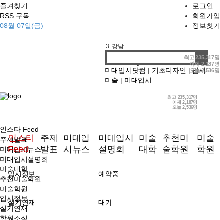
즐겨찾기
로그인
RSS 구독
회원가입
08월 07일(금)
정보찾기
1. 기디
2. 홍대앞
3. 강남
4. 선릉
최고
235,317명
어제
2,187명
미대입시닷컴
|
기초디자인
|
입시
오늘
2,536명
미술
|
미대입시
최고
235,317명
어제
2,187명
오늘
2,536명
인스타 Feed
인스타
주제
미대입
미대입시
미술
추천미
미술
주제발표
Feed
발표
시뉴스
설명회
대학
술학원
학원
미대입시뉴스
미대입시설명회
미술대학
입시정보
예약중
추천미술학원
미술학원
입시정보
실기연재
대기
실기연재
학원소식