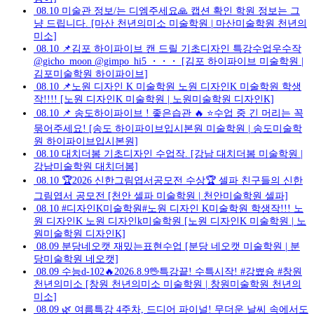
08.10
미술관 정보/는 디엠주세요🙏 캡션 확인 학원 정보는 그
냥 드립니다. [마산 천년의미소 미술학원 | 마산미술학원 천년의
미소]
08.10
📌김포 하이파이브 캔 드릴 기초디자인 특강수업우수작
@gicho_moon @gimpo_hi5 ・・・ [김포 하이파이브 미술학원 |
김포미술학원 하이파이브]
08.10
📌노원 디자인 K 미술학원 노원 디자인K 미술학원 학생
작!!!! [노원 디자인K 미술학원 | 노원미술학원 디자인K]
08.10
📌 송도하이파이브 ! 좋은습관 🔥 ⭐️수업 중 긴 머리는 꼭
묶어주세요! [송도 하이파이브입시본원 미술학원 | 송도미술학
원 하이파이브입시본원]
08.10
대치더봄 기초디자인 수업작. [강남 대치더봄 미술학원 |
강남미술학원 대치더봄]
08.10
🏆2026 신한그림엽서공모전 수상🏆 셀파 친구들의 신한
그림엽서 공모전 [천안 셀파 미술학원 | 천안미술학원 셀파]
08.10
#디자인K미술학원#노원 디자인 K미술학원 학생작!!! 노
원 디자인K 노원 디자인k미술학원 [노원 디자인K 미술학원 | 노
원미술학원 디자인K]
08.09
분당네오캣 재밌는표현수업 [분당 네오캣 미술학원 | 분
당미술학원 네오캣]
08.09
수능d-102🔥2026.8.9🖖특강끝! 수특시작! #강뾰숑 #창원
천년의미소 [창원 천년의미소 미술학원 | 창원미술학원 천년의
미소]
08.09
🌿 여름특강 4주차, 드디어 파이널! 무더운 날씨 속에서도