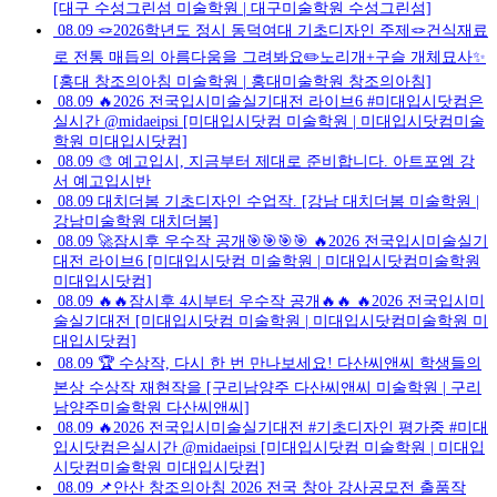
[대구 수성그린섬 미술학원 | 대구미술학원 수성그린섬]
08.09
🪢2026학년도 정시 동덕여대 기초디자인 주제🪢건식재료
로 전통 매듭의 아름다움을 그려봐요✏️노리개+구슬 개체묘사✨
[홍대 창조의아침 미술학원 | 홍대미술학원 창조의아침]
08.09
🔥2026 전국입시미술실기대전 라이브6 #미대입시닷컴은
실시간 @midaeipsi [미대입시닷컴 미술학원 | 미대입시닷컴미술
학원 미대입시닷컴]
08.09
🎨 예고입시, 지금부터 제대로 준비합니다. 아트포엠 강
서 예고입시반
08.09
대치더봄 기초디자인 수업작. [강남 대치더봄 미술학원 |
강남미술학원 대치더봄]
08.09
🚀잠시후 우수작 공개🎯🎯🎯🎯 🔥2026 전국입시미술실기
대전 라이브6 [미대입시닷컴 미술학원 | 미대입시닷컴미술학원
미대입시닷컴]
08.09
🔥🔥잠시후 4시부터 우수작 공개🔥🔥 🔥2026 전국입시미
술실기대전 [미대입시닷컴 미술학원 | 미대입시닷컴미술학원 미
대입시닷컴]
08.09
🏆 수상작, 다시 한 번 만나보세요! 다산씨앤씨 학생들의
본상 수상작 재현작을 [구리남양주 다산씨앤씨 미술학원 | 구리
남양주미술학원 다산씨앤씨]
08.09
🔥2026 전국입시미술실기대전 #기초디자인 평가중 #미대
입시닷컴은실시간 @midaeipsi [미대입시닷컴 미술학원 | 미대입
시닷컴미술학원 미대입시닷컴]
08.09
📌안산 창조의아침 2026 전국 창아 강사공모전 출품작