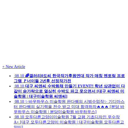
+
New Article
08.10
🌈갤러리0도씨 한국작가후원연대 작가 매칭 멘토링 프로
그램 🚩너이들 2년후 선정작가전
08.10
대구 씨앤씨 수박화채 만들기 EVENT‼ 학년 상관없이 다
같이 숟가락으로 열심히 수박도 파고 웃으면서 [대구 씨앤씨 미
술학원 | 대구미술학원 씨앤씨]
08.10
✨바우하우스 미술학원 판다쌤의 시범수업작✨ 기디마스
터 판다쌤의 실기력을 전수 받고 미대 합격하자🔥🔥🔥 [분당 바
우하우스 미술학원 | 분당미술학원 바우하우스]
08.10
모두다른고양이미술학원 7월 교평 기초디자인 우수작
A+ [대구 모두다른고양이 미술학원 | 대구미술학원 모두다른고
양이]