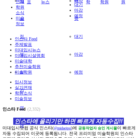
입
예약
연재
표
뉴스
학
학원
원
대기
학원
마감
소식
예정
미술
시
중
정보
정
대기
인스타 Feed
주제발표
미대입시뉴스
보
마감
미대입시설명회
미술대학
추천미술학원
미술학원
실
예정
입시정보
실기연재
기
학원소식
미술정보
연
인스타 Feed
(2,332)
인스타에 올리기만 하면 빠르게 자동수집!!
재
미대입시닷컴 공식 인스타(
)에
이 빠르게
@midaeipsi
공동작업자 승인 게시물
전국 프리미엄 미술학원의 인스타
자동 수집되어 이곳에 등록됩니다.