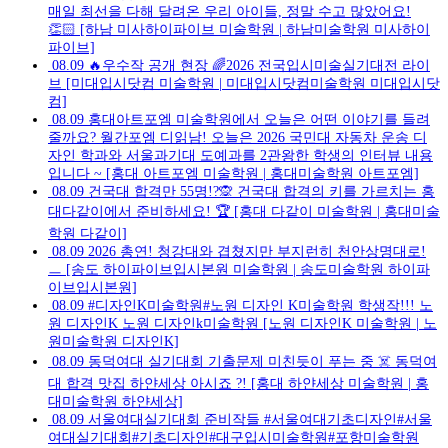
매일 최선을 다해 달려온 우리 아이들, 정말 수고 많았어요!
👏🏻 [하남 미사하이파이브 미술학원 | 하남미술학원 미사하이
파이브]
08.09
🔥우수작 공개 현장 🌈2026 전국입시미술실기대전 라이
브 [미대입시닷컴 미술학원 | 미대입시닷컴미술학원 미대입시닷
컴]
08.09
홍대아트포엠 미술학원에서 오늘은 어떤 이야기를 들려
줄까요? 월간포엠 디읽남! 오늘은 2026 국민대 자동차 운송 디
자인 학과와 서울과기대 도예과를 2관왕한 학생의 인터뷰 내용
입니다 ~ [홍대 아트포엠 미술학원 | 홍대미술학원 아트포엠]
08.09
건국대 합격만 55명!?🙊 건국대 합격의 키를 가르치는 홍
대다같이에서 준비하세요! 🏆 [홍대 다같이 미술학원 | 홍대미술
학원 다같이]
08.09
2026 총연! 청강대와 겹쳤지만 부지런히 천안상명대로!
ㅡ [송도 하이파이브입시본원 미술학원 | 송도미술학원 하이파
이브입시본원]
08.09
#디자인K미술학원#노원 디자인 K미술학원 학생작!!! 노
원 디자인K 노원 디자인k미술학원 [노원 디자인K 미술학원 | 노
원미술학원 디자인K]
08.09
동덕여대 실기대회 기출문제 미친듯이 푸는 중 ☠️ 동덕여
대 합격 맛집 하얀세상 아시죠 ?! [홍대 하얀세상 미술학원 | 홍
대미술학원 하얀세상]
08.09
서울여대실기대회 준비작들 #서울여대기초디자인#서울
여대실기대회#기초디자인#대구입시미술학원#포항미술학원