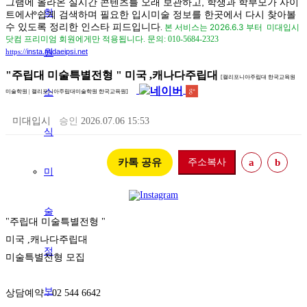
그램에 올라온 실시간 콘텐츠를 오래 보관하고, 학생과 학부모가 사이
학
트에서 쉽게 검색하며 필요한 입시미술 정보를 한곳에서 다시 찾아볼
수 있도록 정리한 인스타 피드입니다
본 서비스는 2026.6.3 부터
.
미대입시
닷컴 프리미엄 회원에게만 적용됩니다.
문의: 010-5684-2323
insta.midaeipsi.net
원
https://
"주립대 미술특별전형 " 미국 ,캐나다주립대
[캘리포니아주립대 한국교육원
소
미술학원 | 캘리포니아주립대미술학원 한국교육원]
미대입시
승인
2026.07.06 15:53
식
카톡 공유
주소복사
a
b
미
술
"주립대 미술특별전형 "

미국 ,캐나다주립대

정
미술특별전형 모집

보
상담예약 : 02 544 6642
