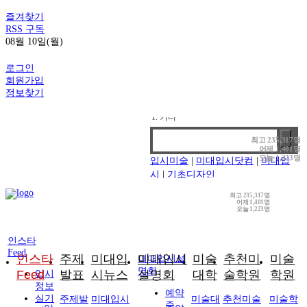
즐겨찾기
RSS 구독
08월 10일(월)
로그인
회원가입
정보찾기
1. 기디
2. 홍대앞
3. 강남
최고
235,317명
어제
1,401명
4. 선릉
오늘
1,223명
입시미술
|
미대입시닷컴
|
미대입
시
|
기초디자인
최고
235,317명
어제
1,401명
오늘
1,223명
인스타
Feed
인스타
주제
미대입
미대입시
미술
추천미
미술
미대입시설
명회
Feed
발표
시뉴스
설명회
대학
술학원
학원
입시
정보
예약
실기
주제발
미대입시
미술대
추천미술
미술학
중