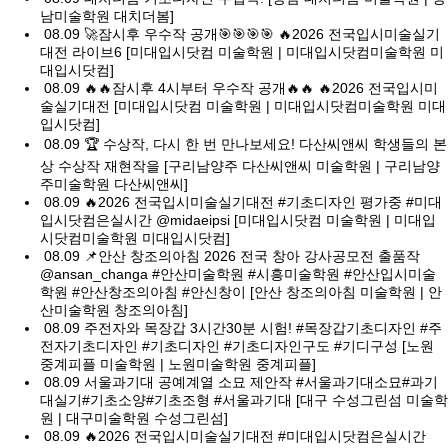
남미술학원 대치더봄]
08.09
🚀잠시후 우수작 공개🎯🎯🎯🎯 🔥2026 전국입시미술실기
대전 라이브6 [미대입시닷컴 미술학원 | 미대입시닷컴미술학원 미
대입시닷컴]
08.09
🔥🔥잠시후 4시부터 우수작 공개🔥🔥 🔥2026 전국입시미
술실기대전 [미대입시닷컴 미술학원 | 미대입시닷컴미술학원 미대
입시닷컴]
08.09
🏆 수상작, 다시 한 번 만나보세요! 다산씨앤씨 학생들의 본
상 수상작 재현작을 [구리남양주 다산씨앤씨 미술학원 | 구리남양
주미술학원 다산씨앤씨]
08.09
🔥2026 전국입시미술실기대전 #기초디자인 평가중 #미대
입시닷컴은실시간 @midaeipsi [미대입시닷컴 미술학원 | 미대입
시닷컴미술학원 미대입시닷컴]
08.09
📌안산 창조의아침 2026 전국 창아 강사공모전 출품작
@ansan_changa #안산미술학원 #시흥미술학원 #안산입시미술
학원 #안산창조의아침 #안신창이 [안산 창조의아침 미술학원 | 안
산미술학원 창조의아침]
08.09
주전자와 목장갑 3시간30분 시험! #목장갑기초디자인 #주
전자기초디자인 #기초디자인 #기초디자인구도 #기디구성 [노원
중계피플 미술학원 | 노원미술학원 중계피플]
08.09
서울과기대 공예계열 소묘 제안작 #서울과기대소묘#과기
대실기#기초소양#기초조형 #서울과기대 [대구 수성그린섬 미술학
원 | 대구미술학원 수성그린섬]
08.09
🔥2026 전국입시미술실기대전 #미대입시닷컴은실시간