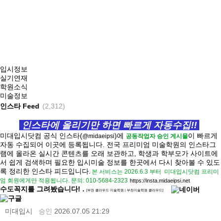
입시정보
실기연재
학원소식
미술정보
인스타 Feed
(2,312)
인스타에 올리기만 하면 빠르게 자동수집!!
미대입시닷컴 공식 인스타(
)에
이 빠르게
@midaeipsi
공동작업자 승인 게시물
자동 수집되어 이곳에 등록됩니다.
전국 프리미엄 미술학원의 인스타그
램에 올라온 실시간 콘텐츠를 오래 보관하고, 학생과 학부모가 사이트에
서 쉽게 검색하며 필요한 입시미술 정보를 한곳에서 다시 찾아볼 수 있도
록 정리한 인스타 피드입니다
.
본 서비스는 2026.6.3 부터
미대입시닷컴 프리미
엄 회원에게만 적용됩니다.
문의: 010-5684-2323
https://
insta.midaeipsi.net
수도꼭지를 그려봤습니다! .
[부천 클라우드 미술학원 | 부천미술학원 클라우드]
미대입시
승인
2026.07.05 21:29