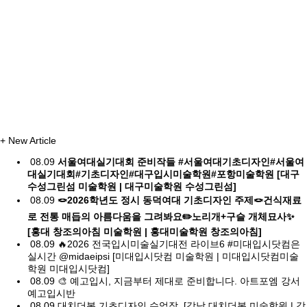
+
New Article
08.09
서울여대실기대회 준비작들 #서울여대기초디자인#서울여
대실기대회#기초디자인#대구입시미술학원#포항미술학원 [대구
수성그린섬 미술학원 | 대구미술학원 수성그린섬]
08.09
🪢2026학년도 정시 동덕여대 기초디자인 주제🪢건식재료
로 전통 매듭의 아름다움을 그려봐요✏️노리개+구슬 개체묘사✨
[홍대 창조의아침 미술학원 | 홍대미술학원 창조의아침]
08.09
🔥2026 전국입시미술실기대전 라이브6 #미대입시닷컴은
실시간 @midaeipsi [미대입시닷컴 미술학원 | 미대입시닷컴미술
학원 미대입시닷컴]
08.09
🎨 예고입시, 지금부터 제대로 준비합니다. 아트포엠 강서
예고입시반
08.09
대치더봄 기초디자인 수업작. [강남 대치더봄 미술학원 | 강