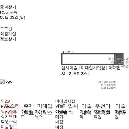
즐겨찾기
RSS 구독
08월 09일(일)
로그인
회원가입
정보찾기
1. 기디
2. 홍대앞
3. 강남
4. 선릉
최고
235,317명
어제
1,574명
오늘
1,246명
입시미술
|
미대입시닷컴
|
미대입
시
|
기초디자인
최고
235,317명
어제
1,574명
오늘
1,246명
인스타
미대입시설
인스타
주제
미대입
미대입시
미술
추천미
미술
Feed
명회
입시정보
주제발
미대입시
예약중
미술대
추천미술
미술학
Feed
발표
시뉴스
설명회
대학
술학원
학원
실기연재
표
뉴스
대기
학
학원
원
학원소식
마감
미술정보
예정