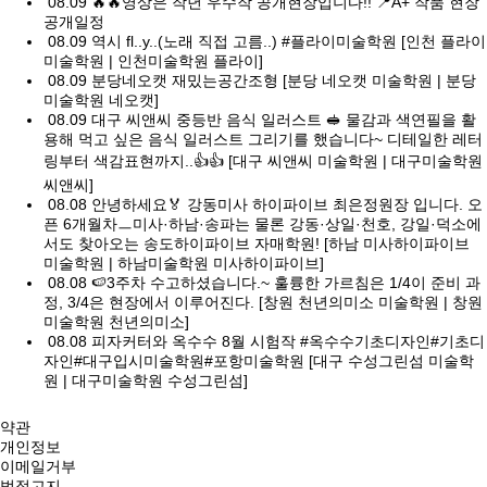
08.09
🔥🔥영상은 작년 우수작 공개현장입니다!! 📍A+ 작품 현장
공개일정
08.09
역시 fl..y..(노래 직접 고름..) #플라이미술학원 [인천 플라이
미술학원 | 인천미술학원 플라이]
08.09
분당네오캣 재밌는공간조형 [분당 네오캣 미술학원 | 분당
미술학원 네오캣]
08.09
대구 씨앤씨 중등반 음식 일러스트 🥪 물감과 색연필을 활
용해 먹고 싶은 음식 일러스트 그리기를 했습니다~ 디테일한 레터
링부터 색감표현까지..👍👍 [대구 씨앤씨 미술학원 | 대구미술학원
씨앤씨]
08.08
안녕하세요🏅 강동미사 하이파이브 최은정원장 입니다. 오
픈 6개월차ㅡ미사·하남·송파는 물론 강동·상일·천호, 강일·덕소에
서도 찾아오는 송도하이파이브 자매학원! [하남 미사하이파이브
미술학원 | 하남미술학원 미사하이파이브]
08.08
🍉3주차 수고하셨습니다.~ 훌륭한 가르침은 1/4이 준비 과
정, 3/4은 현장에서 이루어진다. [창원 천년의미소 미술학원 | 창원
미술학원 천년의미소]
08.08
피자커터와 옥수수 8월 시험작 #옥수수기초디자인#기초디
자인#대구입시미술학원#포항미술학원 [대구 수성그린섬 미술학
원 | 대구미술학원 수성그린섬]
약관
개인정보
이메일거부
법적고지