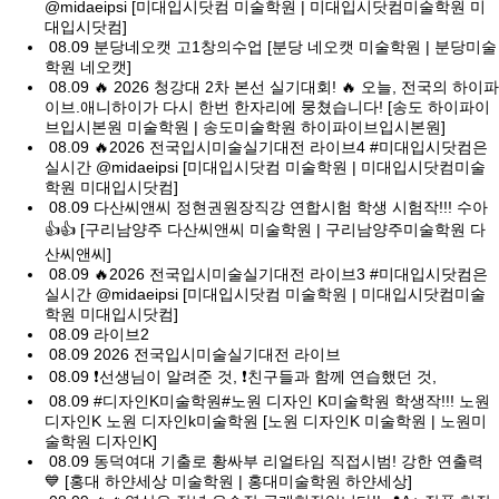
@midaeipsi [미대입시닷컴 미술학원 | 미대입시닷컴미술학원 미
대입시닷컴]
08.09
분당네오캣 고1창의수업 [분당 네오캣 미술학원 | 분당미술
학원 네오캣]
08.09
🔥 2026 청강대 2차 본선 실기대회! 🔥 오늘, 전국의 하이파
이브.애니하이가 다시 한번 한자리에 뭉쳤습니다! [송도 하이파이
브입시본원 미술학원 | 송도미술학원 하이파이브입시본원]
08.09
🔥2026 전국입시미술실기대전 라이브4 #미대입시닷컴은
실시간 @midaeipsi [미대입시닷컴 미술학원 | 미대입시닷컴미술
학원 미대입시닷컴]
08.09
다산씨앤씨 정현권원장직강 연합시험 학생 시험작!!! 수아
👍👍 [구리남양주 다산씨앤씨 미술학원 | 구리남양주미술학원 다
산씨앤씨]
08.09
🔥2026 전국입시미술실기대전 라이브3 #미대입시닷컴은
실시간 @midaeipsi [미대입시닷컴 미술학원 | 미대입시닷컴미술
학원 미대입시닷컴]
08.09
라이브2
08.09
2026 전국입시미술실기대전 라이브
08.09
❗️선생님이 알려준 것, ❗️친구들과 함께 연습했던 것,
08.09
#디자인K미술학원#노원 디자인 K미술학원 학생작!!! 노원
디자인K 노원 디자인k미술학원 [노원 디자인K 미술학원 | 노원미
술학원 디자인K]
08.09
동덕여대 기출로 황싸부 리얼타임 직접시범! 강한 연출력
💙 [홍대 하얀세상 미술학원 | 홍대미술학원 하얀세상]