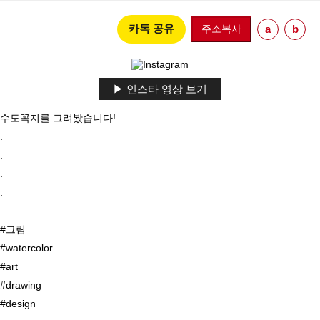
카톡 공유
주소복사
a
b
▶ 인스타 영상 보기
수도꼭지를 그려봤습니다!

.

.

.

.

.

#그림 

#watercolor 

#art 

#drawing 

#design