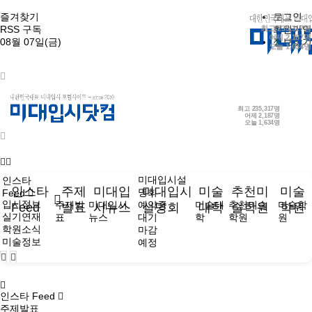
즐겨찾기
로그인
RSS 구독
최고
회원가입
235,317명
어제
2,187명
08월 07일(금)
정보찾기
오늘
1,634명
최고
235,317명
어제
2,187명
오늘
1,634명
미대입시설
인스타
인스타
주제
미대입
미대입시
미술
추천미
미술
명회
Feed
입시정보
주제발
미대입시
예약중
미술대
추천미술
미술학
Feed
발표
시뉴스
설명회
대학
술학원
학원
실기연재
표
뉴스
대기
학
학원
원
학원소식
마감
미술정보
예정
인스타 Feed
주제발표