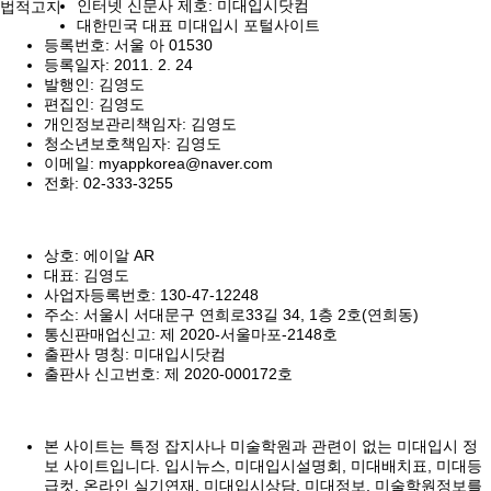
인터넷 신문사 제호: 미대입시닷컴
법적고지
대한민국 대표 미대입시 포털사이트
등록번호: 서울 아 01530
등록일자: 2011. 2. 24
발행인: 김영도
편집인: 김영도
개인정보관리책임자: 김영도
청소년보호책임자: 김영도
이메일: myappkorea@naver.com
전화: 02-333-3255
상호: 에이알 AR
대표: 김영도
사업자등록번호: 130-47-12248
주소: 서울시 서대문구 연희로33길 34, 1층 2호(연희동)
통신판매업신고: 제 2020-서울마포-2148호
출판사 명칭: 미대입시닷컴
출판사 신고번호: 제 2020-000172호
본 사이트는 특정 잡지사나 미술학원과 관련이 없는 미대입시 정
보 사이트입니다. 입시뉴스, 미대입시설명회, 미대배치표, 미대등
급컷, 온라인 실기연재, 미대입시상담, 미대정보, 미술학원정보를