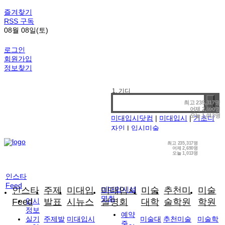
즐겨찾기
RSS 구독
08월 08일(토)
로그인
회원가입
정보찾기
1. 기디
2. 홍대앞
최고
235,317명
어제
2,690명
3. 강남
오늘
1,013명
미대입시닷컴
|
미대입시
|
기초디
4. 선릉
자인
|
입시미술
최고
235,317명
어제
2,690명
오늘
1,013명
인스타
Feed
인스타
주제
미대입
미대입시설
미대입시
미술
추천미
미술
명회
Feed
입시
발표
시뉴스
설명회
대학
술학원
학원
정보
예약
실기
주제발
미대입시
미술대
추천미술
미술학
중