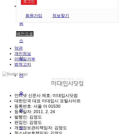
로그인
학
회원가입
정보찾기
원
메인으로
소
약관
개인정보
식
이메일거부
법적고지
미
술
인터넷 신문사 제호: 미대입시닷컴
대한민국 대표 미대입시 포털사이트
등록번호: 서울 아 01530
정
등록일자: 2011. 2. 24
발행인: 김영도
편집인: 김영도
보
개인정보관리책임자: 김영도
청소년보호책임자: 김영도