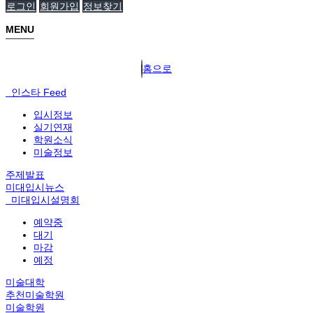
로그인
회원가입
정보찾기
MENU
홈으로
인스타 Feed
입시정보
실기연재
학원소식
미술정보
주제발표
미대입시뉴스
미대입시설명회
예약중
대기
마감
예정
미술대학
추천미술학원
미술학원