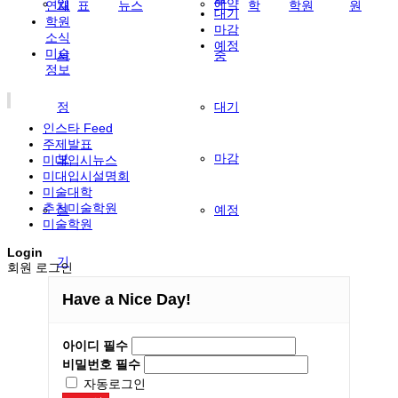
입
예약
연재
표
뉴스
학
학원
원
대기
학원
마감
소식
예정
미술
시
중
정보
정
대기
인스타 Feed
주제발표
보
마감
미대입시뉴스
미대입시설명회
미술대학
추천미술학원
실
예정
미술학원
Login
기
회원 로그인
Have a Nice Day!
연
아이디
필수
재
비밀번호
필수
자동로그인