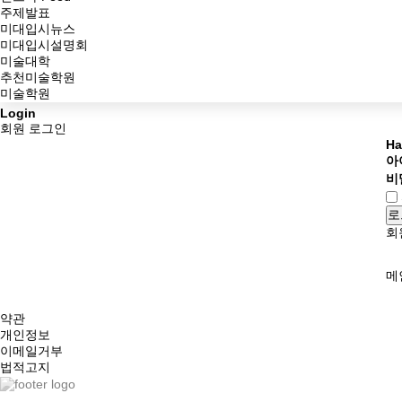
주제발표
미대입시뉴스
미대입시설명회
미술대학
추천미술학원
미술학원
Login
회원 로그인
Ha
아
비
로
회
메
약관
개인정보
이메일거부
법적고지