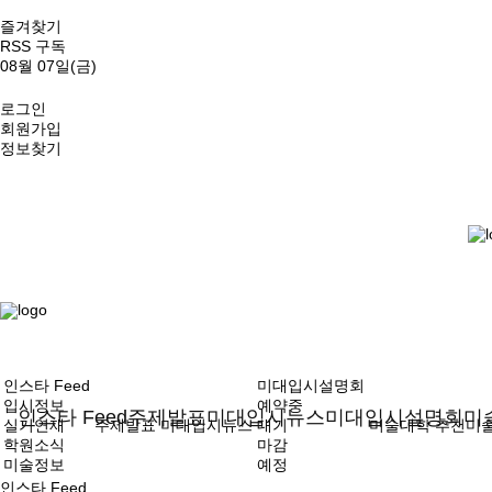
즐겨찾기
RSS 구독
08월 07일(금)
로그인
회원가입
정보찾기
인스타 Feed
미대입시설명회
입시정보
예약중
인스타 Feed
주제발표
미대입시뉴스
미대입시설명회
미
실기연재
주제발표
미대입시뉴스
대기
미술대학
추천미
학원소식
마감
미술정보
예정
인스타 Feed