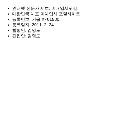
인터넷 신문사 제호: 미대입시닷컴
대한민국 대표 미대입시 포털사이트
등록번호: 서울 아 01530
등록일자: 2011. 2. 24
발행인: 김영도
편집인: 김영도
개인정보관리책임자: 김영도
청소년보호책임자: 김영도
이메일: myappkorea@naver.com
전화: 02-333-3255
상호: 에이알 AR
대표: 김영도
사업자등록번호: 130-47-12248
주소: 서울시 서대문구 연희로33길 34, 1층 2호(연희동)
통신판매업신고: 제 2020-서울마포-2148호
출판사 명칭: 미대입시닷컴
출판사 신고번호: 제 2020-000172호