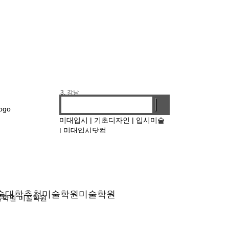
1. 기디
2. 홍대앞
3. 강남
4. 선릉
미대입시
|
기초디자인
|
입시미술
|
미대입시닷컴
술대학
추천미술학원
미술학원
술학원
미술학원