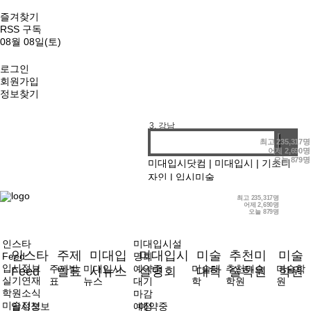
즐겨찾기
RSS 구독
08월 08일(토)
로그인
회원가입
정보찾기
1. 기디
2. 홍대앞
3. 강남
4. 선릉
최고
235,317명
어제
2,690명
오늘
879명
미대입시닷컴
|
미대입시
|
기초디
자인
|
입시미술
최고
235,317명
어제
2,690명
오늘
879명
인스타
미대입시설
인스타
주제
미대입
미대입시
미술
추천미
미술
Feed
명회
입시정보
주제발
미대입시
예약중
미술대
추천미술
미술학
Feed
발표
시뉴스
설명회
대학
술학원
학원
실기연재
표
뉴스
대기
학
학원
원
학원소식
마감
미술정보
입시정보
예정
예약중