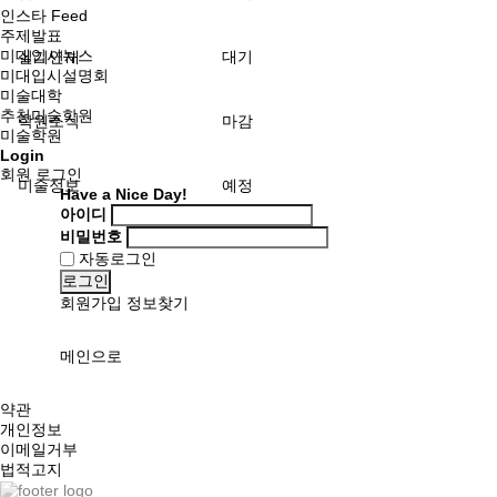
인스타 Feed
주제발표
미대입시뉴스
실기연재
대기
미대입시설명회
미술대학
추천미술학원
학원소식
마감
미술학원
Login
회원 로그인
미술정보
예정
Have a Nice Day!
아이디
비밀번호
자동로그인
로그인
회원가입
정보찾기
메인으로
약관
개인정보
이메일거부
법적고지