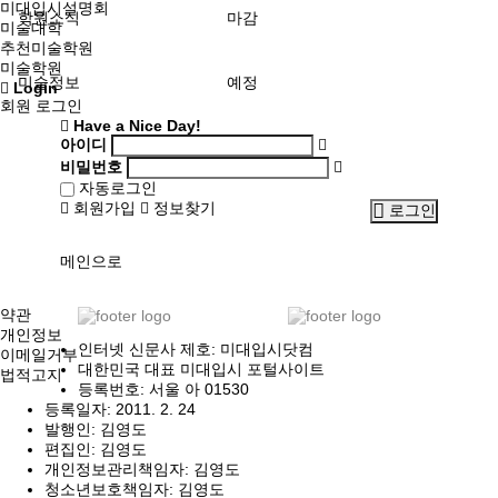
미대입시설명회
학원소식
마감
미술대학
추천미술학원
미술학원
미술정보
예정
Login
회원 로그인
Have a Nice Day!
아이디
비밀번호
자동로그인
회원가입
정보찾기
로그인
메인으로
약관
개인정보
인터넷 신문사 제호: 미대입시닷컴
이메일거부
대한민국 대표 미대입시 포털사이트
법적고지
등록번호: 서울 아 01530
등록일자: 2011. 2. 24
발행인: 김영도
편집인: 김영도
개인정보관리책임자: 김영도
청소년보호책임자: 김영도