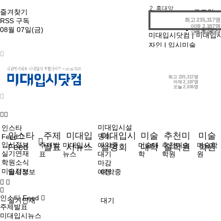
2. 홍대앞
즐겨찾기
로그인
3. 강남
최고
235,317명
RSS 구독
회원가입
어제
2,187명
4. 선릉
08월 07일(금)
정보찾기
오늘
2,656명
미대입시닷컴
|
미대입
자인
|
입시미술
최고
235,317명
어제
2,187명
오늘
2,656명
미대입시설
인스타
인스타
주제
미대입
미대입시
미술
추천미
미술
명회
Feed
입시정보
주제발
미대입시
예약중
미술대
추천미술
미술학
Feed
발표
시뉴스
설명회
대학
술학원
학원
실기연재
표
뉴스
대기
학
학원
원
학원소식
마감
미술정보
입시정보
예정
예약중
인스타 Feed
실기연재
대기
주제발표
미대입시뉴스