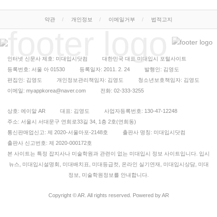
약관
개인정보
이메일거부
법적고지
인터넷 신문사 제호: 미대입시닷컴
대한민국 대표 미대입시 포털사이트
등록번호: 서울 아 01530
등록일자: 2011. 2. 24
발행인: 김영도
편집인: 김영도
개인정보관리책임자: 김영도
청소년보호책임자: 김영도
이메일: myappkorea@naver.com
전화: 02-333-3255
상호: 에이알 AR
대표: 김영도
사업자등록번호: 130-47-12248
주소: 서울시 서대문구 연희로33길 34, 1층 2호(연희동)
통신판매업신고: 제 2020-서울마포-2148호
출판사 명칭: 미대입시닷컴
출판사 신고번호: 제 2020-000172호
본 사이트는 특정 잡지사나 미술학원과 관련이 없는 미대입시 정보 사이트입니다. 입시
뉴스, 미대입시설명회, 미대배치표, 미대등급컷, 온라인 실기연재, 미대입시상담, 미대
정보, 미술학원정보를 안내합니다.
Copyright © AR. All rights reserved.
Powered by AR