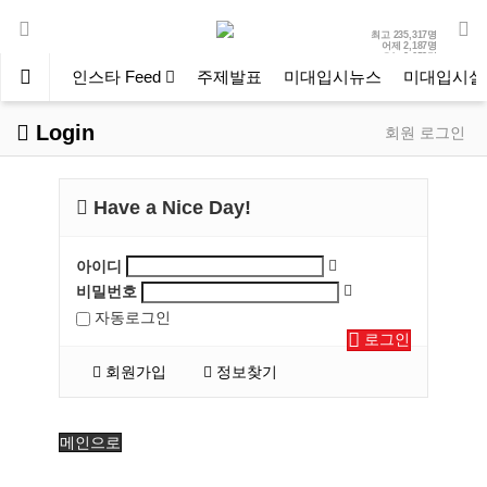
최고
235,317명
어제
2,187명
오늘
2,652명
인스타 Feed
주제발표
미대입시뉴스
미대입시설
Login
회원 로그인
Have a Nice Day!
아이디
비밀번호
자동로그인
로그인
회원가입
정보찾기
메인으로