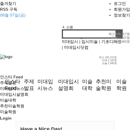
즐겨찾기
로그인
RSS 구독
회원가입
1. 기디
08월 07일(금)
정보찾기
2. 홍대앞
3. 강남
4. 선릉
최고
235,317명
어제
2,187명
미대입시
|
입시미술
|
기초디자인
오늘
2,482명
|
미대입시닷컴
최고
235,317명
어제
2,187명
오늘
2,482명
인스타 Feed
인스타
주제
미대입
미대입시
미술
추천미
미술
주제발표
Feed
발표
시뉴스
설명회
대학
술학원
학원
미대입시뉴스
미대입시설명회
미술대학
추천미술학원
미술학원
Login
Have a Nice Day!