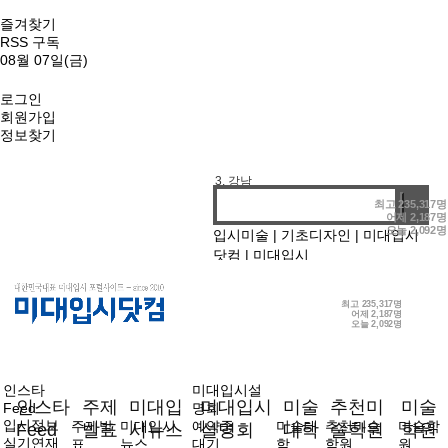
즐겨찾기
RSS 구독
08월 07일(금)
로그인
회원가입
정보찾기
1. 기디
2. 홍대앞
3. 강남
4. 선릉
최고
235,317명
어제
2,187명
오늘
2,092명
입시미술
|
기초디자인
|
미대입시
닷컴
|
미대입시
최고
235,317명
어제
2,187명
오늘
2,092명
인스타
미대입시설
인스타
주제
미대입
미대입시
미술
추천미
미술
Feed
명회
입시정보
주제발
미대입시
예약중
미술대
추천미술
미술학
Feed
발표
시뉴스
설명회
대학
술학원
학원
실기연재
표
뉴스
대기
학
학원
원