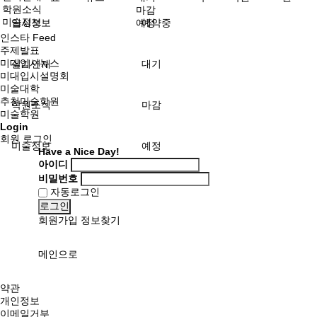
학원소식
마감
미술정보
입시정보
예정
예약중
인스타 Feed
주제발표
미대입시뉴스
실기연재
대기
미대입시설명회
미술대학
추천미술학원
학원소식
마감
미술학원
Login
회원 로그인
미술정보
예정
Have a Nice Day!
아이디
비밀번호
자동로그인
로그인
회원가입
정보찾기
메인으로
약관
개인정보
이메일거부