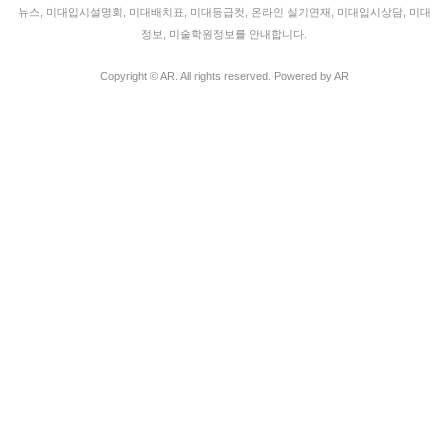
뉴스, 미대입시설명회, 미대배치표, 미대등급컷, 온라인 실기연재, 미대입시상담, 미대
정보, 미술학원정보를 안내합니다.
Copyright © AR. All rights reserved.
Powered by AR
로그인
회원가입
정보찾기
MENU
홈으로
인스타 Feed
주제발표
미대입시뉴스
미대입시설명회