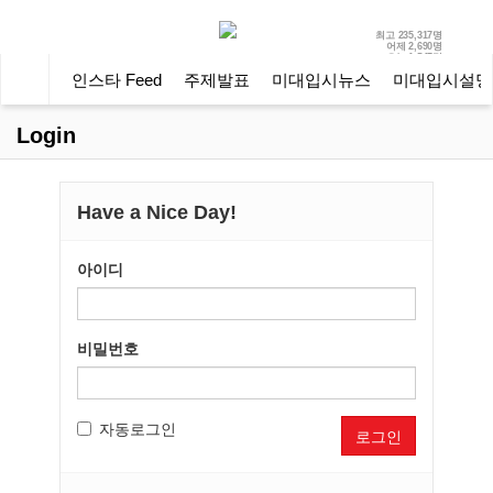
최고
235,317명
어제
2,690명
오늘
1,547명
인스타 Feed
주제발표
미대입시뉴스
미대입시설명
Login
Have a Nice Day!
아이디
비밀번호
자동로그인
로그인