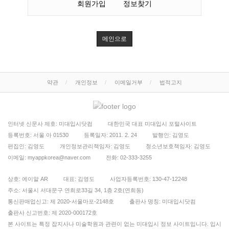
회원가입
정보찾기
메인으로
약관
개인정보
이메일거부
법적고지
인터넷 신문사 제호: 미대입시닷컴
대한민국 대표 미대입시 포털사이트
등록번호: 서울 아 01530
등록일자: 2011. 2. 24
발행인: 김영도
편집인: 김영도
개인정보관리책임자: 김영도
청소년보호책임자: 김영도
이메일: myappkorea@naver.com
전화: 02-333-3255
상호: 에이알 AR
대표: 김영도
사업자등록번호: 130-47-12248
주소: 서울시 서대문구 연희로33길 34, 1층 2호(연희동)
통신판매업신고: 제 2020-서울마포-2148호
출판사 명칭: 미대입시닷컴
출판사 신고번호: 제 2020-000172호
본 사이트는 특정 잡지사나 미술학원과 관련이 없는 미대입시 정보 사이트입니다. 입시