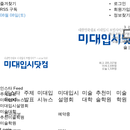
즐겨찾기
로그인
RSS 구독
회원가입
08월 08일(토)
정보찾기
1.
2.
3.
4.
최고
235,317명
어제
2,690명
미
오늘
1,539명
술
|
최고
235,317명
어제
2,690명
오늘
1,539명
인스타 Feed
인스타
주제
미대입
미대입시
미술
추천미
미술
주제발표
Feed
발표
시뉴스
설명회
대학
술학원
학원
미대입시뉴스
미대입시설명회
미술대학
입시정보
예약중
추천미술학원
미술학원
Login