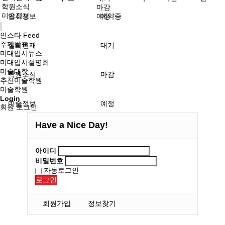
학원소식
마감
미술정보
입시정보
예정
예약중
인스타 Feed
주제발표
실기연재
대기
미대입시뉴스
미대입시설명회
미술대학
학원소식
마감
추천미술학원
미술학원
Login
미술정보
예정
회원 로그인
Have a Nice Day!
아이디
비밀번호
자동로그인
로그인
회원가입
정보찾기