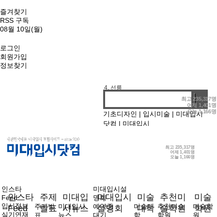
즐겨찾기
RSS 구독
08월 10일(월)
로그인
회원가입
1. 기디
정보찾기
2. 홍대앞
3. 강남
4. 선릉
최고
235,317명
어제
1,401명
오늘
1,166명
기초디자인
|
입시미술
|
미대입시
닷컴
|
미대입시
최고
235,317명
어제
1,401명
오늘
1,166명
인스타
미대입시설
인스타
주제
미대입
미대입시
미술
추천미
미술
Feed
명회
입시정보
주제발
미대입시
예약중
미술대
추천미술
미술학
Feed
발표
시뉴스
설명회
대학
술학원
학원
실기연재
표
뉴스
대기
학
학원
원