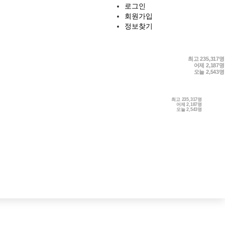
로그인
회원가입
정보찾기
최고
235,317명
어제
2,187명
오늘
2,543명
최고
235,317명
어제
2,187명
오늘
2,543명