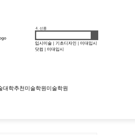
1. 기디
2. 홍대앞
3. 강남
4. 선릉
입시미술
|
기초디자인
|
미대입시
닷컴
|
미대입시
술대학
추천미술학원
미술학원