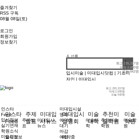
즐겨찾기
RSS 구독
08월 08일(토)
로그인
회원가입
1. 기디
정보찾기
2. 홍대앞
3. 강남
4. 선릉
최고
235,317명
어제
2,690명
오늘
642명
입시미술
|
미대입시닷컴
|
기초디
자인
|
미대입시
최고
235,317명
어제
2,690명
오늘
642명
인스타
미대입시설
인스타
주제
미대입
미대입시
미술
추천미
미술
Feed
명회
입시정보
주제발
미대입시
예약중
미술대
추천미술
미술학
Feed
발표
시뉴스
설명회
대학
술학원
학원
실기연재
표
뉴스
대기
학
학원
원
학원소식
마감
미술정보
입시정보
예정
예약중