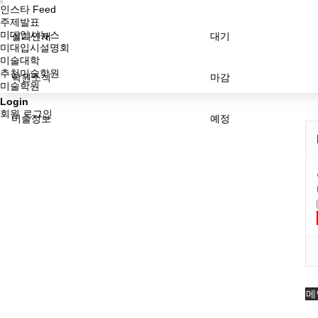
인스타 Feed
주제발표
미대입시뉴스
실기연재
대기
미대입시설명회
미술대학
추천미술학원
학원소식
마감
미술학원
Login
회원 로그인
미술정보
예정
메