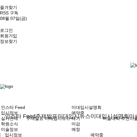
즐겨찾기
RSS 구독
08월 07일(금)
로그인
회원가입
정보찾기
인스타 Feed
미대입시설명회
입시정보
예약중
인스타 Feed
주제발표
미대입시뉴스
미대입시설명회
미
실기연재
주제발표
미대입시뉴스
대기
미술대학
추천미
학원소식
마감
미술정보
예정
입시정보
예약중