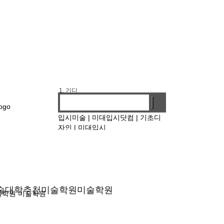
1. 기디
2. 홍대앞
3. 강남
입시미술
|
미대입시닷컴
|
기초디
4. 선릉
자인
|
미대입시
술대학
추천미술학원
미술학원
술학원
미술학원