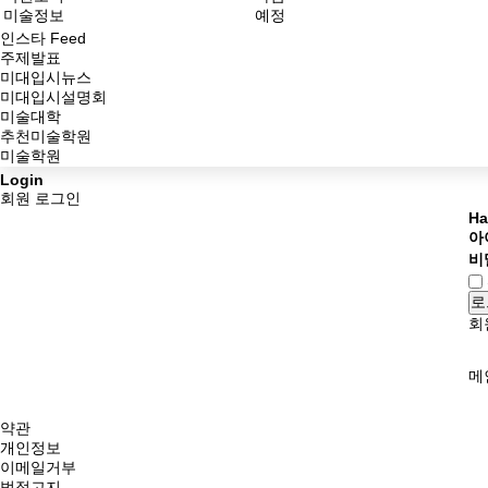
미술정보
예정
인스타 Feed
주제발표
미대입시뉴스
미대입시설명회
미술대학
추천미술학원
미술학원
Login
회원 로그인
Ha
아
비
로
회
메
약관
개인정보
이메일거부
법적고지