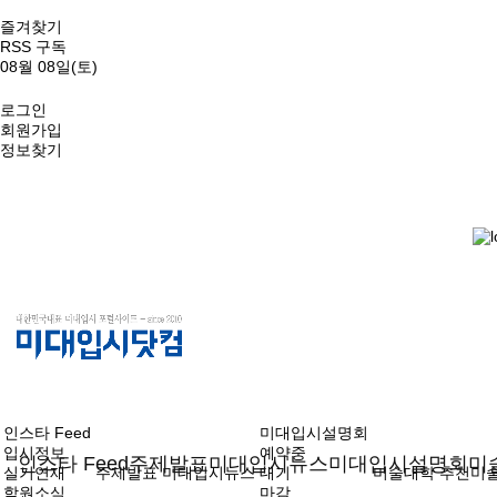
즐겨찾기
RSS 구독
08월 08일(토)
로그인
회원가입
정보찾기
인스타 Feed
미대입시설명회
입시정보
예약중
인스타 Feed
주제발표
미대입시뉴스
미대입시설명회
미
실기연재
주제발표
미대입시뉴스
대기
미술대학
추천미
학원소식
마감