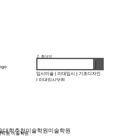
1. 기디
2. 홍대앞
3. 강남
4. 선릉
입시미술
|
미대입시
|
기초디자인
|
미대입시닷컴
술대학
추천미술학원
미술학원
술학원
미술학원