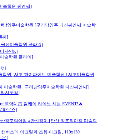
구미술학원 씨앤씨]
원 #남양주미술학원 [구리남양주 다산씨앤씨 미술학
앤씨]
| 울산미술학원 플라워]
 디자인K]
천미술학원 플라이]
캣]
동미술학원 [서초 하이파이브 미술학원 | 서초미술학원
씨 미술학원 | 구리남양주미술학원 다산씨앤씨]
미대입시닷컴]
ture 🫶역대급 릴레이 라이브 시범 EVENT!🔥
우하우스]
 #안산창조의아침 #안신창이 [안산 창조의아침 미술학
-1)> 캔버스에 아크릴과 조향 아크릴, 110x130
니온]