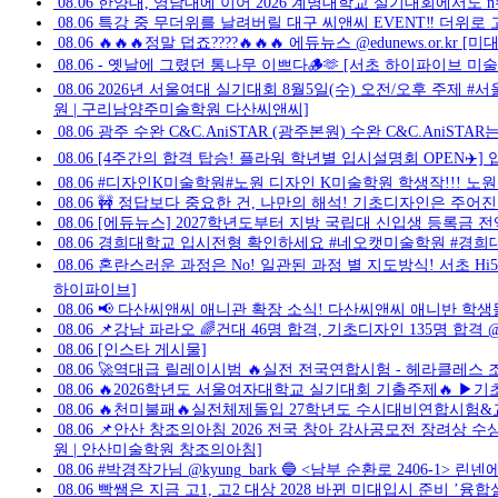
08.06
한양대, 영남대에 이어 2026 계명대학교 실기대회에서도 
08.06
특강 중 무더위를 날려버릴 대구 씨앤씨 EVENT‼️ 더위
08.06
🔥🔥🔥정말 덥죠????🔥🔥🔥 에듀뉴스 @edunews.o
08.06
- 옛날에 그렸던 통나무 이쁘다🪵🫶 [서초 하이파이브 미
08.06
2026년 서울여대 실기대회 8월5일(수) 오전/오후 주
원 | 구리남양주미술학원 다산씨앤씨]
08.06
광주 수완 C&C.AniSTAR (광주본원) 수완 C&C.AniS
08.06
[4주간의 합격 탑승! 플라워 학년별 입시설명회 OPEN✈️
08.06
#디자인K미술학원#노원 디자인 K미술학원 학생작!!! 노원
08.06
🚧 정답보다 중요한 건, 나만의 해석! 기초디자인은 주어진
08.06
[에듀뉴스] 2027학년도부터 지방 국립대 신입생 등록금 전액 지원
08.06
경희대학교 입시전형 확인하세요 #네오캣미술학원 #경희대 #
08.06
혼란스러운 과정은 No! 일관된 과정 별 지도방식! 서초 Hi
하이파이브]
08.06
📢 다산씨앤씨 애니관 확장 소식! 다산씨앤씨 애니반 학
08.06
📌강남 파라오 🌈건대 46명 합격, 기초디자인 135명 합격
08.06
[인스타 게시물]
08.06
🚀역대급 릴레이시범 🔥실전 전국연합시험 - 헤라클레스 조소학원 - 
08.06
🔥2026학년도 서울여자대학교 실기대회 기출주제🔥 ▶기
08.06
🔥천미불패🔥실전체제돌입 27학년도 수시대비연합시험&교
08.06
📌안산 창조의아침 2026 전국 창아 강사공모전 장려상 수
원 | 안산미술학원 창조의아침]
08.06
#박경작가님 @kyung_bark 🔵 <남부 순환로 2406-1> 린넨
08.06
빡쌤은 지금 고1, 고2 대상 2028 바뀐 미대입시 준비 ’융합