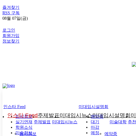
즐겨찾기
RSS 구독
08월 07일(금)
로그인
회원가입
정보찾기
인스타 Feed
미대입시설명회
인스타 Feed
주제발표
미대입시뉴스
미대입시설명회
미
입시정보
예약중
실기연재
주제발표
미대입시뉴스
대기
미술대학
추
학원소식
마감
미술정보
예정
입시정보
예약중