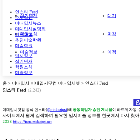
인스타 Feed
실기연재
대기
주제발표
미대입시뉴스
미대입시설명회
학원소식
마감
미술대학
추천미술학원
미술학원
미술정보
예정
입시정보
실기연재
학원소식
미술정보
홈 > 미대입시 미대입시닷컴 미대입시넷 > 인스타 Feed
인스타 Feed
(2,242)
인
미대입시닷컴 공식 인스타(
@midaeipsi
)에
공동작업자 승인 게시물
이 빠르게 자동 
사이트에서 쉽게 검색하며 필요한 입시미술 정보를 한곳에서 다시 찾아
2323
https://
insta.midaeipsi.net