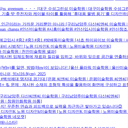
 @ss_greensum ・・・ [대구 수성그린섬 미술학원 | 대구미술학원 수성그
출 🩵 주전자와 케이블 타이를 활용해 ’휴대용 물병 용기‘를 디자인하는
산역 인근이라는 가까운 거리뿐만 아니라 [구리남양주 다산씨앤씨 미술학원
nsan_changa #안산미술학원 #시흥미술학원 #안산입시미술학원 #안산창
#예고입시 #중2 #중3 #중1 #방배동미술학원 [서초 하이파이브 미술학원 
대비 시범작!! [노원 디자인K 미술학원 | 노원미술학원 디자인K]
파 미술학원 | 천안미술학원 셀파]
 제시된 입체도형에 재료와 질감을 입히고, 바위와 잎으로 공간을 연출하는
(Why)를 알면, 방법(How)이 보입니다! [울산 플라워 미술학원 | 울산미
, 91x116.8(cm), 2025
#백석예대 명지대 경기대 [은평 씨앤씨 미술학원 | 은평미술학원 씨앤씨]
⭐ 📃 문제 : 제시된 소재의 조형적 특성을 활용하여 화면에 구성하고 
 [구리남양주 다산씨앤씨 미술학원 | 구리남양주미술학원 다산씨앤씨]
원 | 창원만화학원 아톰]
력까지! 꾸준한 연습과 피드백으로 실력을 차근차근 쌓아가고 있습니다😊
 디자인K 노원 디자인k미술학원 [노원 디자인K 미술학원 | 노원미술학원
미술학원 네오캣]
원 애니스타]