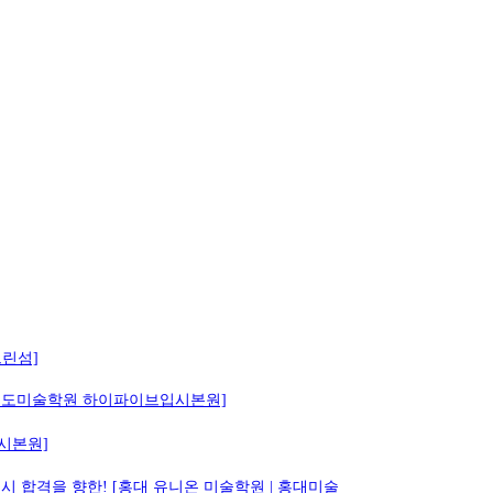
그린섬]
 | 송도미술학원 하이파이브입시본원]
입시본원]
시 합격을 향한! [홍대 유니온 미술학원 | 홍대미술