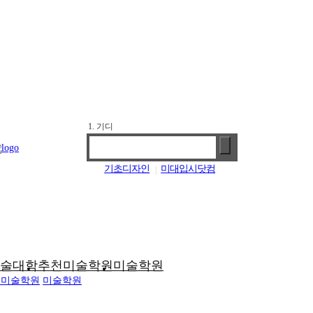
1. 기디
2. 홍대앞
3. 강남
4. 선릉
기초디자인
미대입시닷컴
|
미대입시
입시미술
|
|
술대학
추천미술학원
미술학원
천미술학원
미술학원