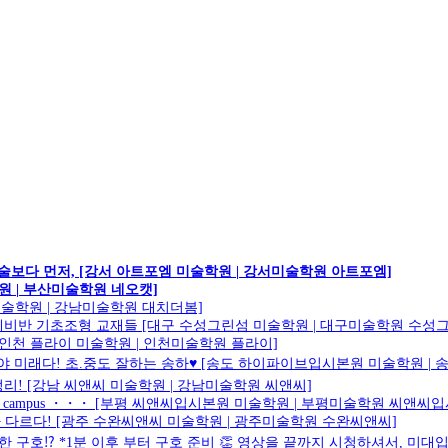
술보다 먼저, [강서 아트포엠 미술학원 | 강서미술학원 아트포엠]
원 | 부산미술학원 네오캣]
미술학원 | 강남미술학원 대치더봄]
비반 기초조형 교재들 [대구 수성그린섬 미술학원 | 대구미술학원 수성
[인천 플라이 미술학원 | 인천미술학원 플라이]
이 튼튼해야 미래다! 초.중도 잘하는 송하♥️ [송도 하이파이브입시본원 미술학원
정리! [강남 씨앤씨 미술학원 | 강남미술학원 씨앤씨]
eong_campus ・・・ [부평 씨앤씨입시본원 미술학원 | 부평미술학원 씨앤씨
과가 다르다! [광주 수완씨앤씨 미술학원 | 광주미술학원 수완씨앤씨]
 구호⁉️ *1분 이후 부터 구호 준비 👏 영상을 끝까지 시청하셔서, 미대입