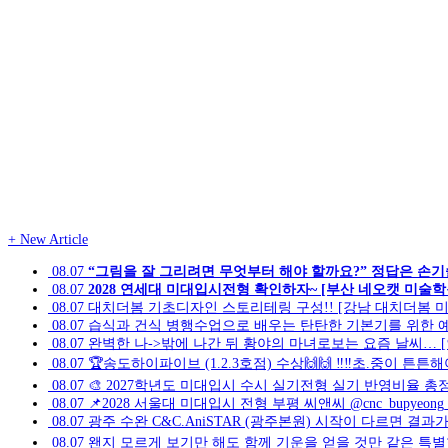
+
New Article
08.07
“그림을 잘 그리려면 무엇부터 해야 할까요?” 정답은 손기
08.07
2028 연세대 미대입시전형 확인하자~ [부산 네오캣 미술학
08.07
대치더봄 기초디자인 스토리테링 구성!! [강남 대치더봄 
08.07
습식과 건식 병행수업으로 배우는 탄탄한 기본기를 위한 예
08.07
완벽한 나->밖에 나간 뒤 황야의 마녀로보는 요즘 날씨… 
08.07
🏆송도하이파이브 (1.2.3호점) 수상🙌🙌 ‼️‼️초.중
08.07
🎨 2027학년도 미대입시 수시 실기전형 실기 반영비율 총
08.07
📌2028 서울대 미대입시 전형 부평 씨앤씨 @cnc_bupy
08.07
광주 수완 C&C.AniSTAR (광주본원) 시작이 다르면 결
08.07
왠지 모르게 보기만 해도 함께 기운을 얻을 것만 같은 특별한