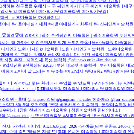
n수생 없이 [대구 수성그린섬 미술학원 | 대구미술학원 수성그린섬]
로 고생하는 친구들을 위해서 대구 씨앤씨에서 [대구 씨앤씨 미술학원 | 대
r.kr [미대입시닷컴 미술학원 | 미대입시닷컴미술학원 미대입시닷컴]
술학원 | 서초미술학원 하이파이브]
제 #서울여대 #서울여대실기대회 #서울여대실기대회주제 #다산씨앤씨미술학
TAR는 🏆합격🏆에 강하다! [광주 수완씨앤씨 미술학원 | 광주미술학원 수완씨
] 입시는 참 가까운 것 같으면서도 멀게 느껴지죠😭 [울산 플라워 미술학원 
 디자인K 노원 디자인k미술학원 [노원 디자인K 미술학원 | 노원미술학원
 개체를 잘 그리는 것에서 끝나지 않습니다. [인천 플라이 미술학원 | 인
 추진…지역인재 육성 본격화 @edunews.or.kr @midaeipsi
입시전형 #진학상담 #2028 [부산 네오캣 미술학원 | 부산미술학원 네오
5 예중예고반이 잘 그리는 이유☺️👍 #예고입시 #중3 #중2 #중1 #방배
생들이 더 쾌적하고 좋은 환경에서 수업할 수 있도록 [구리남양주 다산씨앤
 @pharaoh.art ・・・ [미대입시닷컴 미술학원 | 미대입시닷컴미술학원 
홍대 @herajoso 강남 @gangnam_hercules 헤라에스 @fun_sculp
초소양편 8월 5일 오전주제 [분당 바우하우스 미술학원 | 분당미술학원 바
수평가! [창원 천년의미소 미술학원 | 창원미술학원 천년의미소]
상작 @ansan_changa #안산미술학원 #시흥미술학원 #안산입시미술학원
에 전사, 사인펜, 미디엄, 91x116.8(cm), 2026 <관객들(남부 순환로 2406
설계‘ 수업 중‼️ ”빡쌤은 지금!!“ [홍대 유니온 미술학원 | 홍대미술학원 유