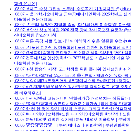
학원 유니온]
08.07
📌대구 수성 그린섬 소쿠리, 수도꼭지 기초디자인 @gidi.c
08.07
서울과학기술대학교 금속공예디자인학과 2025학년도 실기 기
미술학원 해운대테드]
08.07
📍 구리·남양주 지역의 중심, 다산씨앤씨 미술학원! 다
08.07
📌안산 창조의아침 2026 전국 창아 강사공모전 출품작 @a
산미술학원 창조의아침]
08.07
여름 특강 자료 엿보기!!☺️ 이해하기 쉬운 일관된 수업👍 
08.07
📌[노원 디자인 K 미술학원] 노원 디자인 K 미술학원 실전
08.07
🎨셀파미술학원 연합평가 우수작🎨 셀파 입시반 [천안 셀
08.07
건국대학교 영상영화학과 2022학년도 기초디자인 기출 🩵
미술학원 해운대테드]
08.07
✈️첫 탑승의 시작! 고1 학생을 위한 플라워 입시설명회✈️ 왜
08.07
#서한나작가님 @seo_hna.01 🔵 <흔적> 캔버스에 유화, 펄 바니쉬
08.07
빛의이해3 #은평씨앤씨 #은평애니스타 #상황표현 #청강대 
08.07
⭐🎨2026년 바우하우스 강사연구작 경희대학교 유형 주제
원 바우하우스]
08.07
다산씨앤씨 고등애니반 연합평가🧐 개성넘치는 작품들✨️
08.07
#아톰만화학원 🔥연합시험&교수평가🔥 [창원 아톰 만화학
08.07
한 컷 한 컷에 담긴 개성과 스토리, 그리고 탄탄한 연출
08.07
#디자인K미술학원#노원 디자인 K미술학원 학생작!!! 노원
08.07
분당네오캣 강력한 실기력 [분당 네오캣 미술학원 | 분당
08.06
🏆🏆🏆🏆🏆🏆 ⠀ [부평 애니스타 만화학원 | 부평만화학