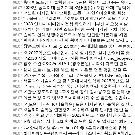
홍대아트포엠 미술학원에서 3관왕 학생이 그려주는 숙대건대 제시어풀이 유형! [홍대 아트포엠 미술학원 | 홍대미술학원 아트포엠]
08.07
2026년 동덕여대 실기대회 8월5일(수) 오전 주제 #동덕여대 #동덕여대실기대회 #동덕여대실기대회주제 #다산씨앤씨미술학원 #남양주미술학원 [구리남양주 다산씨앤씨 미술학원 | 구리남양주미술학원 다산씨앤씨]
08.07
📌노원 디자인 K 미술학원 노원 디자인K 미술학원 학생 시험작!!!! [노원 디자인K 미술학원 | 노원미술학원 디자인K]
08.07
“그림을 잘 그리려면 무엇부터 해야 할까요?” 정답은 손기술보다 먼저, [강서 아트포엠 미술학원 | 강서미술학원 아트포엠]
08.07
2028 연세대 미대입시전형 확인하자~ [부산 네오캣 미술학원 | 부산미술학원 네오캣]
08.07
대치더봄 기초디자인 스토리테링 구성!! [강남 대치더봄 미술학원 | 강남미술학원 대치더봄]
08.07
습식과 건식 병행수업으로 배우는 탄탄한 기본기를 위한 예비반 기초조형 교재들 [대구 수성그린섬 미술학원 | 대구미술학원 수성그린섬]
08.07
완벽한 나->밖에 나간 뒤 황야의 마녀로보는 요즘 날씨… [인천 플라이 미술학원 | 인천미술학원 플라이]
08.07
🏆송도하이파이브 (1.2.3호점) 수상🙌🙌 ‼️‼️초.중이 튼튼해야 미래다! 초.중도 잘하는 송하♥️ [송도 하이파이브입시본원 미술학원 | 송도미술학원 하이파이브입시본원]
08.07
🎨 2027학년도 미대입시 수시 실기전형 실기 반영비율 총정리! [강남 씨앤씨 미술학원 | 강남미술학원 씨앤씨]
08.07
📌2028 서울대 미대입시 전형 부평 씨앤씨 @cnc_bupyeong_campus ・・・ [부평 씨앤씨입시본원 미술학원 | 부평미술학원 씨앤씨입시본원]
08.07
광주 수완 C&C.AniSTAR (광주본원) 시작이 다르면 결과가 다르다! [광주 수완씨앤씨 미술학원 | 광주미술학원 수완씨앤씨]
08.07
왠지 모르게 보기만 해도 함께 기운을 얻을 것만 같은 특별한 구호⁉️ *1분 이후 부터 구호 준비 👏 영상을 끝까지 시청하셔서, 미대입시 합격을 향한! [홍대 유니온 미술학원 | 홍대미술학원 유니온]
08.07
📌대구 수성 그린섬 소쿠리, 수도꼭지 기초디자인 @gidi.c @ss_greensum ・・・ [대구 수성그린섬 미술학원 | 대구미술학원 수성그린섬]
08.07
서울과학기술대학교 금속공예디자인학과 2025학년도 실기 기출 🩵 주전자와 케이블 타이를 활용해 ’휴대용 물병 용기‘를 디자인하는 문제였습니다. [부산 해운대테드 미술학원 | 부산미술학원 해운대테드]
08.07
📍 구리·남양주 지역의 중심, 다산씨앤씨 미술학원! 다산역 인근이라는 가까운 거리뿐만 아니라 [구리남양주 다산씨앤씨 미술학원 | 구리남양주미술학원 다산씨앤씨]
08.07
📌안산 창조의아침 2026 전국 창아 강사공모전 출품작 @ansan_changa #안산미술학원 #시흥미술학원 #안산입시미술학원 #안산창조의아침 #안신창이 [안산 창조의아침 미술학원 | 안산미술학원 창조의아침]
08.07
여름 특강 자료 엿보기!!☺️ 이해하기 쉬운 일관된 수업👍 #예고입시 #중2 #중3 #중1 #방배동미술학원 [서초 하이파이브 미술학원 | 서초미술학원 하이파이브]
08.07
📌[노원 디자인 K 미술학원] 노원 디자인 K 미술학원 실전대비 시범작!! [노원 디자인K 미술학원 | 노원미술학원 디자인K]
08.07
🎨셀파미술학원 연합평가 우수작🎨 셀파 입시반 [천안 셀파 미술학원 | 천안미술학원 셀파]
08.07
건국대학교 영상영화학과 2022학년도 기초디자인 기출 🩵 제시된 입체도형에 재료와 질감을 입히고, 바위와 잎으로 공간을 연출하는 문제였습니다. [부산 해운대테드 미술학원 | 부산미술학원 해운대테드]
08.07
✈️첫 탑승의 시작! 고1 학생을 위한 플라워 입시설명회✈️ 왜(Why)를 알면, 방법(How)이 보입니다! [울산 플라워 미술학원 | 울산미술학원 플라워]
08.07
#서한나작가님 @seo_hna.01 🔵 <흔적> 캔버스에 유화, 펄 바니쉬, 91x116.8(cm), 2025
08.07
빛의이해3 #은평씨앤씨 #은평애니스타 #상황표현 #청강대 #백석예대 명지대 경기대 [은평 씨앤씨 미술학원 | 은평미술학원 씨앤씨]
08.07