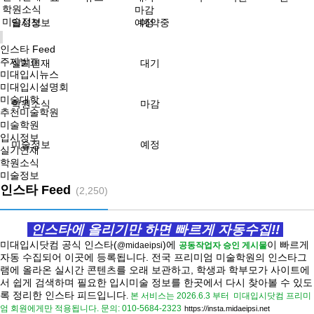
학원소식
마감
미술정보
입시정보
예정
예약중
인스타 Feed
주제발표
실기연재
대기
미대입시뉴스
미대입시설명회
미술대학
학원소식
마감
추천미술학원
미술학원
입시정보
미술정보
예정
실기연재
학원소식
미술정보
인스타 Feed
(2,250)
인스타에 올리기만 하면 빠르게 자동수집!!
미대입시닷컴 공식 인스타(
)에
이 빠르게
@midaeipsi
공동작업자 승인 게시물
자동 수집되어 이곳에 등록됩니다.
전국 프리미엄 미술학원의 인스타그
램에 올라온 실시간 콘텐츠를 오래 보관하고, 학생과 학부모가 사이트에
서 쉽게 검색하며 필요한 입시미술 정보를 한곳에서 다시 찾아볼 수 있도
록 정리한 인스타 피드입니다
.
본 서비스는 2026.6.3 부터
미대입시닷컴 프리미
엄 회원에게만 적용됩니다.
문의: 010-5684-2323
https://
insta.midaeipsi.net