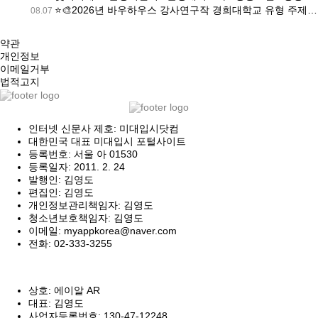
⭐🎨2026년 바우하우스 강사연구작 경희대학교 유형 주제🎨⭐ 📃 문제 : 제시된 소재의 조형적 특성을 활용하여 화면에 구성하고 표현하시오 [분당 바우하우스 미술학원 | 분당미술학원 바우하우스]
08.07
약관
개인정보
이메일거부
법적고지
인터넷 신문사 제호: 미대입시닷컴
대한민국 대표 미대입시 포털사이트
등록번호: 서울 아 01530
등록일자: 2011. 2. 24
발행인: 김영도
편집인: 김영도
개인정보관리책임자: 김영도
청소년보호책임자: 김영도
이메일: myappkorea@naver.com
전화: 02-333-3255
상호: 에이알 AR
대표: 김영도
사업자등록번호: 130-47-12248