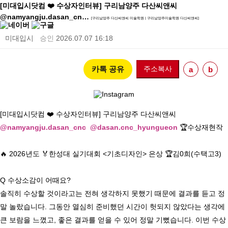
[미대입시닷컴 ❤️ 수상자인터뷰] 구리남양주 다산씨앤씨
@namyangju.dasan_cn…
[구리남양주 다산씨앤씨 미술학원 | 구리남양주미술학원 다산씨앤씨]
미대입시
승인
2026.07.07 16:18
카톡 공유
주소복사
a
b
[미대입시닷컴 ❤️ 수상자인터뷰] 구리남양주 다산씨앤씨 
@namyangju.dasan_cnc
@dasan.cnc_hyungueon
 🏆수상재현작

🔥 2026년도 🏅한성대 실기대회 <기초디자인> 은상 🏆김0희(수택고3)

Q 수상소감이 어때요? 

솔직히 수상할 것이라고는 전혀 생각하지 못했기 때문에 결과를 듣고 정
말 놀랐습니다. 그동안 열심히 준비했던 시간이 헛되지 않았다는 생각에 
큰 보람을 느꼈고, 좋은 결과를 얻을 수 있어 정말 기뻤습니다. 이번 수상