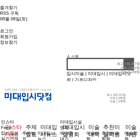
즐겨찾기
RSS 구독
08월 08일(토)
로그인
회원가입
1. 기디
정보찾기
2. 홍대앞
3. 강남
4. 선릉
최고
235,317명
어제
2,690명
오늘
1,238명
입시미술
|
미대입시
|
미대입시닷
컴
|
기초디자인
최고
235,317명
어제
2,690명
오늘
1,238명
인스타
미대입시설
인스타
주제
미대입
미대입시
미술
추천미
미술
Feed
명회
입시정보
주제발
미대입시
예약중
미술대
추천미술
미술학
Feed
발표
시뉴스
설명회
대학
술학원
학원
실기연재
표
뉴스
대기
학
학원
원