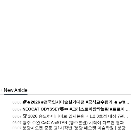
+
New Article
🌈🔥2026 #전국입시미술실기대전 #공식교수평가 🔥 ✔️8월 6일 목 13:00 전국 동시 실시
08.08
NEOCAT ODYSSEY😻✏️ #크리스토퍼깜짝놀란 #트로이 #Odyssey #troy
08.07
🏆 2026 송도하이파이브 입시본원 + 1.2.3호점 대상 7관왕! 한양대·인하대·실기대회를 비롯해 세대공감효 공모전, 호수예술제 공모전, 재난구호 공모전 초등·중등 부문,생명의바다 대회까지! [송도 하이파이브입시본원 미술학원 | 송도미술학원 하이파이브입시본원]
08.07
광주 수완 C&C.AniSTAR (광주본원) 시작이 다르면 결과가 다르다! [광주 수완씨앤씨 미술학원 | 광주미술학원 수완씨앤씨]
08.07
분당네오캣 중등,고1시작반 [분당 네오캣 미술학원 | 분당미술학원 네오캣]
08.07