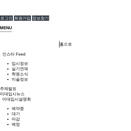
로그인
회원가입
정보찾기
MENU
홈으로
인스타 Feed
입시정보
실기연재
학원소식
미술정보
주제발표
미대입시뉴스
미대입시설명회
예약중
대기
마감
예정