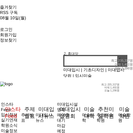
즐겨찾기
RSS 구독
08월 10일(월)
로그인
회원가입
정보찾기
1. 기디
2. 홍대앞
3. 강남
최고
235,317명
어제
1,401명
4. 선릉
오늘
1,296명
미대입시
|
기초디자인
|
미대입시
닷컴
|
입시미술
최고
235,317명
어제
1,401명
오늘
1,296명
인스타
미대입시설
인스타
주제
미대입
미대입시
미술
추천미
미술
Feed
명회
입시정보
주제발
미대입시
예약중
미술대
추천미술
미술학
Feed
발표
시뉴스
설명회
대학
술학원
학원
실기연재
표
뉴스
대기
학
학원
원
학원소식
마감
미술정보
예정