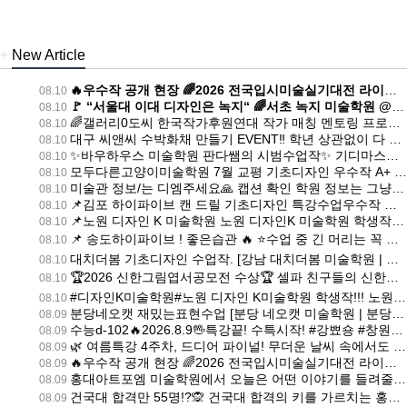
+
New Article
🔥우수작 공개 현장 🌈2026 전국입시미술실기대전 라이브 [미대입시닷컴 미술학원 | 미대입시닷컴미술학원 미대입시닷컴]
08.10
🚩 “서울대 이대 디자인은 녹지“ 🌈서초 녹지 미술학원 @nokjiart 📍 최상위권 미술대학 1:1 컨설팅 사전예약 안내 [서초 녹지 미술학원 | 서초미술학원 녹지]
08.10
🌈갤러리0도씨 한국작가후원연대 작가 매칭 멘토링 프로그램 🚩너이들 2년후 선정작가전
08.10
대구 씨앤씨 수박화채 만들기 EVENT‼ 학년 상관없이 다 같이 숟가락으로 열심히 수박도 파고 웃으면서 [대구 씨앤씨 미술학원 | 대구미술학원 씨앤씨]
08.10
✨바우하우스 미술학원 판다쌤의 시범수업작✨ 기디마스터 판다쌤의 실기력을 전수 받고 미대 합격하자🔥🔥🔥 [분당 바우하우스 미술학원 | 분당미술학원 바우하우스]
08.10
모두다른고양이미술학원 7월 교평 기초디자인 우수작 A+ [대구 모두다른고양이 미술학원 | 대구미술학원 모두다른고양이]
08.10
미술관 정보/는 디엠주세요🙏 캡션 확인 학원 정보는 그냥 드립니다. [마산 천년의미소 미술학원 | 마산미술학원 천년의미소]
08.10
📌김포 하이파이브 캔 드릴 기초디자인 특강수업우수작 @gicho_moon @gimpo_hi5 ・・・ [김포 하이파이브 미술학원 | 김포미술학원 하이파이브]
08.10
📌노원 디자인 K 미술학원 노원 디자인K 미술학원 학생작!!!! [노원 디자인K 미술학원 | 노원미술학원 디자인K]
08.10
📌 송도하이파이브 ! 좋은습관 🔥 ⭐️수업 중 긴 머리는 꼭 묶어주세요! [송도 하이파이브입시본원 미술학원 | 송도미술학원 하이파이브입시본원]
08.10
대치더봄 기초디자인 수업작. [강남 대치더봄 미술학원 | 강남미술학원 대치더봄]
08.10
🏆2026 신한그림엽서공모전 수상🏆 셀파 친구들의 신한그림엽서 공모전 [천안 셀파 미술학원 | 천안미술학원 셀파]
08.10
#디자인K미술학원#노원 디자인 K미술학원 학생작!!! 노원 디자인K 노원 디자인k미술학원 [노원 디자인K 미술학원 | 노원미술학원 디자인K]
08.10
분당네오캣 재밌는표현수업 [분당 네오캣 미술학원 | 분당미술학원 네오캣]
08.09
수능d-102🔥2026.8.9🖖특강끝! 수특시작! #강뾰숑 #창원천년의미소 [창원 천년의미소 미술학원 | 창원미술학원 천년의미소]
08.09
🌿 여름특강 4주차, 드디어 파이널! 무더운 날씨 속에서도 매일 최선을 다해 달려온 우리 아이들, 정말 수고 많았어요! 👏🏻 [하남 미사하이파이브 미술학원 | 하남미술학원 미사하이파이브]
08.09
🔥우수작 공개 현장 🌈2026 전국입시미술실기대전 라이브 [미대입시닷컴 미술학원 | 미대입시닷컴미술학원 미대입시닷컴]
08.09
홍대아트포엠 미술학원에서 오늘은 어떤 이야기를 들려줄까요? 월간포엠 디읽남! 오늘은 2026 국민대 자동차 운송 디자인 학과와 서울과기대 도예과를 2관왕한 학생의 인터뷰 내용 입니다 ~ [홍대 아트포엠 미술학원 | 홍대미술학원 아트포엠]
08.09
건국대 합격만 55명!?🙊 건국대 합격의 키를 가르치는 홍대다같이에서 준비하세요! 🏆 [홍대 다같이 미술학원 | 홍대미술학원 다같이]
08.09