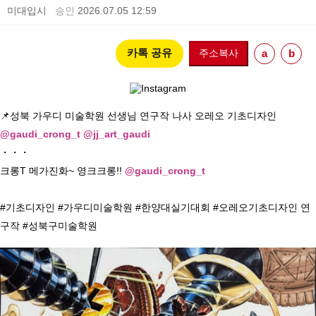
미대입시
승인
2026.07.05 12:59
카톡 공유
주소복사
a
b
📌성북 가우디 미술학원 선생님 연구작 나사 오레오 기초디자인 
@gaudi_crong_t
@jj_art_gaudi
・・・

크롱T 메가진화~ 영크크롱!! 
@gaudi_crong_t
#기초디자인 #가우디미술학원 #한양대실기대회 #오레오기초디자인 연
구작 #성북구미술학원