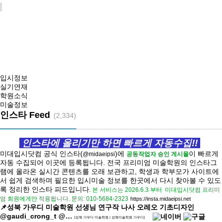
입시정보
실기연재
학원소식
미술정보
인스타 Feed
(2,334)
인스타에 올리기만 하면 빠르게 자동수집!!
미대입시닷컴 공식 인스타(
)에
이 빠르게
@midaeipsi
공동작업자 승인 게시물
자동 수집되어 이곳에 등록됩니다.
전국 프리미엄 미술학원의 인스타그
램에 올라온 실시간 콘텐츠를 오래 보관하고, 학생과 학부모가 사이트에
서 쉽게 검색하며 필요한 입시미술 정보를 한곳에서 다시 찾아볼 수 있도
록 정리한 인스타 피드입니다
.
본 서비스는 2026.6.3 부터
미대입시닷컴 프리미
엄 회원에게만 적용됩니다.
문의: 010-5684-2323
https://
insta.midaeipsi.net
📌성북 가우디 미술학원 선생님 연구작 나사 오레오 기초디자인
@gaudi_crong_t @…
[성북 가우디 미술학원 | 성북미술학원 가우디]