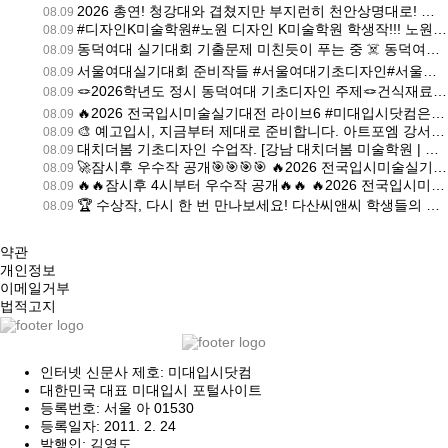
2026 총연! 청강대와 겹쳤지만 부지런히 천안상명대로! ㅡ [송도 하이파이브입시본원 미술학원 | 송도미술학원 하이파이브입시본원]
08.09
#디자인K미술학원#노원 디자인 K미술학원 학생작!!! 노원 디자인K 노원 디자인k미술학원 [노원 디자인K 미술학원 | 노원미술학원 디자인K]
08.09
동덕여대 실기대회 기출문제 미친듯이 푸는 중 ☠️ 동덕여대 합격 맛집 하얀세상 아시죠 ?! [홍대 하얀세상 미술학원 | 홍대미술학원 하얀세상]
08.09
서울여대실기대회 준비작들 #서울여대기초디자인#서울여대실기대회#기초디자인#대구입시미술학원#포항미술학원 [대구 수성그린섬 미술학원 | 대구미술학원 수성그린섬]
08.09
🪢2026학년도 정시 동덕여대 기초디자인 주제🪢건식재료로 전통 매듭의 아름다움을 그려봐요✏️노리개+구슬 개체묘사✨ [홍대 창조의아침 미술학원 | 홍대미술학원 창조의아침]
08.09
🔥2026 전국입시미술실기대전 라이브6 #미대입시닷컴은실시간 @midaeipsi [미대입시닷컴 미술학원 | 미대입시닷컴미술학원 미대입시닷컴]
08.09
🎨 예고입시, 지금부터 제대로 준비합니다. 아트포엠 강서 예고입시반
08.09
대치더봄 기초디자인 수업작. [강남 대치더봄 미술학원 | 강남미술학원 대치더봄]
08.09
🚀잠시후 우수작 공개🎯🎯🎯🎯 🔥2026 전국입시미술실기대전 라이브6 [미대입시닷컴 미술학원 | 미대입시닷컴미술학원 미대입시닷컴]
08.09
🔥🔥잠시후 4시부터 우수작 공개🔥🔥 🔥2026 전국입시미술실기대전 [미대입시닷컴 미술학원 | 미대입시닷컴미술학원 미대입시닷컴]
08.09
🏆 수상작, 다시 한 번 만나보세요! 다산씨앤씨 학생들의 본상 수상작 재현작을 [구리남양주 다산씨앤씨 미술학원 | 구리남양주미술학원 다산씨앤씨]
08.09
약관
개인정보
이메일거부
법적고지
인터넷 신문사 제호: 미대입시닷컴
대한민국 대표 미대입시 포털사이트
등록번호: 서울 아 01530
등록일자: 2011. 2. 24
발행인: 김영도