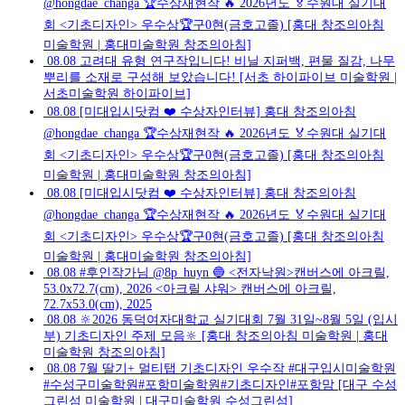
@hongdae_changa 🏆수상재현작 🔥 2026년도 🏅수원대 실기대
회 <기초디자인> 우수상🏆구0현(금호고졸) [홍대 창조의아침
미술학원 | 홍대미술학원 창조의아침]
08.08
고려대 유형 연구작입니다! 비닐 지퍼백, 편물 질감, 나무
뿌리를 소재로 구성해 보았습니다! [서초 하이파이브 미술학원 |
서초미술학원 하이파이브]
08.08
[미대입시닷컴 ❤️ 수상자인터뷰] 홍대 창조의아침
@hongdae_changa 🏆수상재현작 🔥 2026년도 🏅수원대 실기대
회 <기초디자인> 우수상🏆구0현(금호고졸) [홍대 창조의아침
미술학원 | 홍대미술학원 창조의아침]
08.08
[미대입시닷컴 ❤️ 수상자인터뷰] 홍대 창조의아침
@hongdae_changa 🏆수상재현작 🔥 2026년도 🏅수원대 실기대
회 <기초디자인> 우수상🏆구0현(금호고졸) [홍대 창조의아침
미술학원 | 홍대미술학원 창조의아침]
08.08
#후인작가님 @8p_huyn 🔵 <전자낙원>캔버스에 아크릴,
53.0x72.7(cm), 2026 <아크릴 샤워> 캔버스에 아크릴,
72.7x53.0(cm), 2025
08.08
🔆2026 동덕여자대학교 실기대회 7월 31일~8월 5일 (입시
부) 기초디자인 주제 모음🔆 [홍대 창조의아침 미술학원 | 홍대
미술학원 창조의아침]
08.08
7월 딸기+ 멀티탭 기초디자인 우수작 #대구입시미술학원
#수성구미술학원#포항미술학원#기초디자인#포항맘 [대구 수성
그린섬 미술학원 | 대구미술학원 수성그린섬]