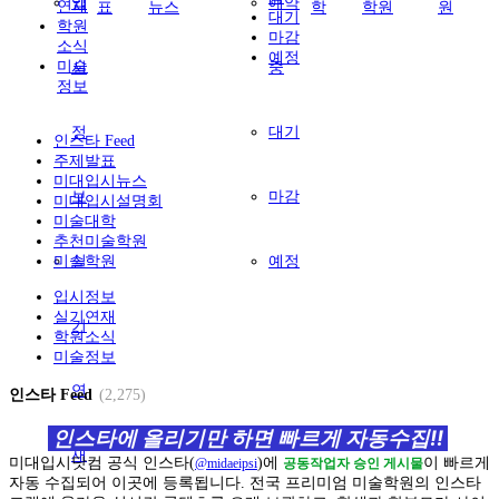
입
예약
연재
표
뉴스
학
학원
원
대기
학원
마감
소식
예정
미술
시
중
정보
정
대기
인스타 Feed
주제발표
미대입시뉴스
보
마감
미대입시설명회
미술대학
추천미술학원
미술학원
실
예정
입시정보
실기연재
기
학원소식
미술정보
연
인스타 Feed
(2,275)
인스타에 올리기만 하면 빠르게 자동수집!!
재
미대입시닷컴 공식 인스타(
)에
이 빠르게
@midaeipsi
공동작업자 승인 게시물
전국 프리미엄 미술학원의 인스타
자동 수집되어 이곳에 등록됩니다.