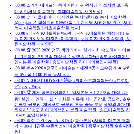
08.08
스카치 테이프와 종이비행기 ✈️ 원장님 직접시범 👍🏻 [홍
대 하얀세상 미술학원 | 홍대미술학원 하얀세상]
08.08
🚩 “서울대 이대 디자인은 녹지“ 🌈서초 녹지 미술학원
@nokjiart 📍 최상위권 미술대학 1:1 컨설팅 사전예약 안내 [서초
녹지 미술학원 | 서초미술학원 녹지]
08.08
#디자인K미술학원#노원 디자인 K미술학원 학생작!!! 노
원 디자인K 노원 디자인k미술학원 [노원 디자인K 미술학원 | 노
원미술학원 디자인K]
08.08
🏆 2025·2026 전국 생명의바다 실기대회 송도하이파이브
1.2.3호점이 2년 연속 대상을 수상했습니다!♥️ [송도 하이파이브
입시본원 미술학원 | 송도미술학원 하이파이브입시본원]
08.08
🌈🔥2026 #전국입시미술실기대전 #공식교수평가 🔥 ✔️8
월 6일 목 13:00 전국 동시 실시
08.07
NEOCAT ODYSSEY😻✏️ #크리스토퍼깜짝놀란 #트로이
#Odyssey #troy
08.07
🏆 2026 송도하이파이브 입시본원 + 1.2.3호점 대상 7관
왕! 한양대·인하대·실기대회를 비롯해 세대공감효 공모전, 호수
예술제 공모전, 재난구호 공모전 초등·중등 부문,생명의바다 대
회까지! [송도 하이파이브입시본원 미술학원 | 송도미술학원 하
이파이브입시본원]
08.07
광주 수완 C&C.AniSTAR (광주본원) 시작이 다르면 결과
가 다르다! [광주 수완씨앤씨 미술학원 | 광주미술학원 수완씨앤
씨]