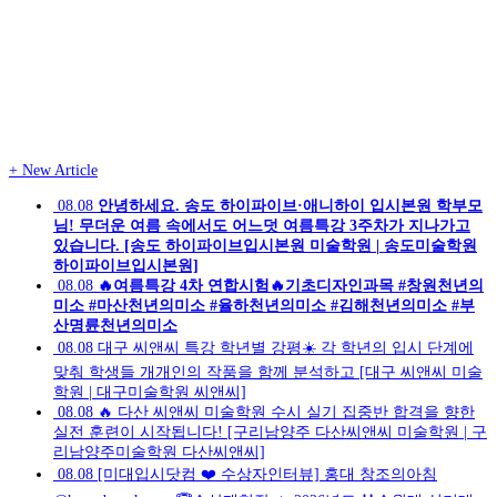
+
New Article
08.08
안녕하세요. 송도 하이파이브·애니하이 입시본원 학부모
님! 무더운 여름 속에서도 어느덧 여름특강 3주차가 지나가고
있습니다. [송도 하이파이브입시본원 미술학원 | 송도미술학원
하이파이브입시본원]
08.08
🔥여름특강 4차 연합시험🔥기초디자인과목 #창원천년의
미소 #마산천년의미소 #율하천년의미소 #김해천년의미소 #부
산명륜천년의미소
08.08
대구 씨앤씨 특강 학년별 강평☀️ 각 학년의 입시 단계에
맞춰 학생들 개개인의 작품을 함께 분석하고 [대구 씨앤씨 미술
학원 | 대구미술학원 씨앤씨]
08.08
🔥 다산 씨앤씨 미술학원 수시 실기 집중반 합격을 향한
실전 훈련이 시작됩니다! [구리남양주 다산씨앤씨 미술학원 | 구
리남양주미술학원 다산씨앤씨]
08.08
[미대입시닷컴 ❤️ 수상자인터뷰] 홍대 창조의아침