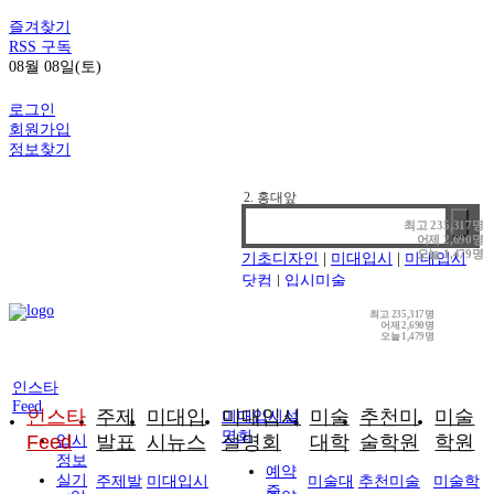
즐겨찾기
RSS 구독
08월 08일(토)
로그인
회원가입
정보찾기
1. 기디
2. 홍대앞
3. 강남
4. 선릉
최고
235,317명
어제
2,690명
오늘
1,479명
기초디자인
|
미대입시
|
미대입시
닷컴
|
입시미술
최고
235,317명
어제
2,690명
오늘
1,479명
인스타
Feed
인스타
주제
미대입
미대입시
미술
추천미
미술
미대입시설
명회
Feed
발표
시뉴스
설명회
대학
술학원
학원
입시
정보
예약
실기
주제발
미대입시
미술대
추천미술
미술학
중