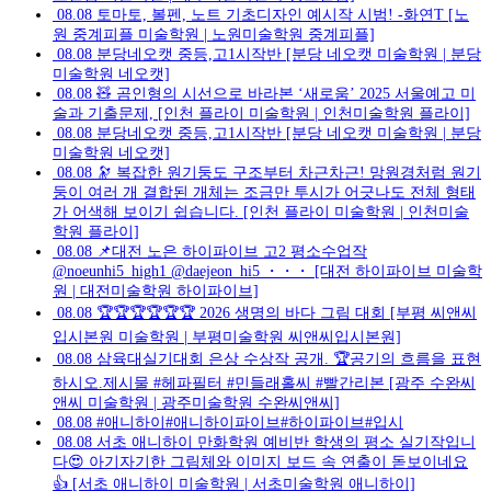
08.08
토마토, 볼펜, 노트 기초디자인 예시작 시범! -화연T [노
원 중계피플 미술학원 | 노원미술학원 중계피플]
08.08
분당네오캣 중등,고1시작반 [분당 네오캣 미술학원 | 분당
미술학원 네오캣]
08.08
🧸 곰인형의 시선으로 바라본 ‘새로움’ 2025 서울예고 미
술과 기출문제, [인천 플라이 미술학원 | 인천미술학원 플라이]
08.08
분당네오캣 중등,고1시작반 [분당 네오캣 미술학원 | 분당
미술학원 네오캣]
08.08
🔭 복잡한 원기둥도 구조부터 차근차근! 망원경처럼 원기
둥이 여러 개 결합된 개체는 조금만 투시가 어긋나도 전체 형태
가 어색해 보이기 쉽습니다. [인천 플라이 미술학원 | 인천미술
학원 플라이]
08.08
📌대전 노은 하이파이브 고2 평소수업작
@noeunhi5_high1 @daejeon_hi5 ・・・ [대전 하이파이브 미술학
원 | 대전미술학원 하이파이브]
08.08
🏆🏆🏆🏆🏆🏆 2026 생명의 바다 그림 대회 [부평 씨앤씨
입시본원 미술학원 | 부평미술학원 씨앤씨입시본원]
08.08
삼육대실기대회 은상 수상작 공개. 🏆공기의 흐름을 표현
하시오.제시물 #헤파필터 #민들래홀씨 #빨간리본 [광주 수완씨
앤씨 미술학원 | 광주미술학원 수완씨앤씨]
08.08
#애니하이#애니하이파이브#하이파이브#입시
08.08
서초 애니하이 만화학원 예비반 학생의 평소 실기작입니
다😍 아기자기한 그림체와 이미지 보드 속 연출이 돋보이네요
👍 [서초 애니하이 미술학원 | 서초미술학원 애니하이]