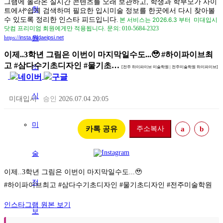
그램에 올라온 실시간 콘텐츠를 오래 보관하고, 학생과 학부모가 사이
학
트에서 쉽게 검색하며 필요한 입시미술 정보를 한곳에서 다시 찾아볼
수 있도록 정리한 인스타 피드입니다
본 서비스는 2026.6.3 부터
.
미대입시
닷컴 프리미엄 회원에게만 적용됩니다.
문의: 010-5684-2323
insta.midaeipsi.net
원
https://
이제..3학년 그림은 이번이 마지막일수도...🥹 #하이파이브최
고 #삼다수기초디자인 #물기초…
소
[전주 하이파이브 미술학원 | 전주미술학원 하이파이브]
식
미대입시
승인
2026.07.04 20:05
미
카톡 공유
주소복사
a
b
술
이제..3학년 그림은 이번이 마지막일수도...🥹

정
#하이파이브최고 #삼다수기초디자인 #물기초디자인 #전주미술학원
인스타그램 원본 보기
보