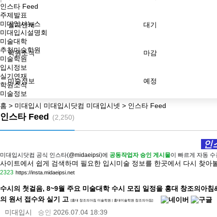
인스타 Feed
주제발표
미대입시뉴스
실기연재
대기
미대입시설명회
미술대학
추천미술학원
학원소식
마감
미술학원
입시정보
실기연재
미술정보
예정
학원소식
미술정보
홈 > 미대입시 미대입시닷컴 미대입시넷 > 인스타 Feed
인스타 Feed
(2,250)
인스
미대입시닷컴 공식 인스타(
@midaeipsi
)에
공동작업자 승인 게시물
이 빠르게 자동 
사이트에서 쉽게 검색하며 필요한 입시미술 정보를 한곳에서 다시 찾아볼
2323
https://
insta.midaeipsi.net
수시의 첫걸음, 8~9월 주요 미술대학 수시 모집 일정을 홍대 창조의아침
의 원서 접수와 실기 고
[홍대 창조의아침 미술학원 | 홍대미술학원 창조의아침]
미대입시
승인
2026.07.04 18:39