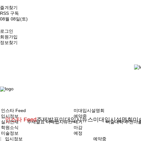
즐겨찾기
RSS 구독
08월 08일(토)
로그인
회원가입
정보찾기
인스타 Feed
미대입시설명회
입시정보
예약중
인스타 Feed
주제발표
미대입시뉴스
미대입시설명회
미
실기연재
주제발표
미대입시뉴스
대기
미술대학
추천미
학원소식
마감
미술정보
예정
입시정보
예약중