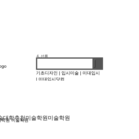
1. 기디
2. 홍대앞
3. 강남
4. 선릉
기초디자인
|
입시미술
|
미대입시
|
미대입시닷컴
술대학
추천미술학원
미술학원
술학원
미술학원